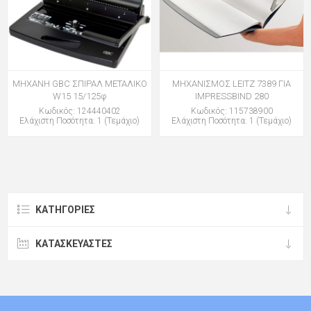
ΜΗΧΑΝΗ GBC ΣΠΙΡΑΛ ΜΕΤΑΛΙΚΟ
ΜΗΧΑΝΙΣΜΟΣ LEITZ 7389 ΓΙΑ
W15 15/125φ
IMPRESSBIND 280
Κωδικός: 124440402
Κωδικός: 115738900
Ελάχιστη Ποσότητα: 1 (Τεμάχιο)
Ελάχιστη Ποσότητα: 1 (Τεμάχιο)
ΚΑΤΗΓΟΡΊΕΣ
ΚΑΤΑΣΚΕΥΑΣΤΈΣ