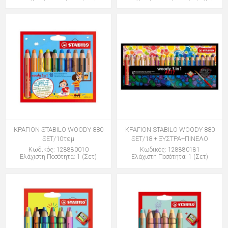
ΚΡΑΓΙΟΝ STABILO WOODY 880
ΚΡΑΓΙΟΝ STABILO WOODY 880
SET/10τεμ
SET/18 + ΞΥΣΤΡΑ+ΠΙΝΕΛΟ
Κωδικός: 128880010
Κωδικός: 128880181
Ελάχιστη Ποσότητα: 1 (Σετ)
Ελάχιστη Ποσότητα: 1 (Σετ)