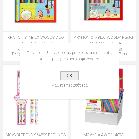
ΚΡΑΓΙΟΝ STABILO WOODY DUO
ΚΡΑΓΙΟΝ STABILO WOODY Pastel
882 SET/ 6+ΞΥΣΤΡΑ
880 SET/ 6+ΞΥΣΤΡΑ
Κωδικός: 128882006
Κωδικός: 128880063
Για να σου εξασφαλίσουμε μια κορυφαία εμπειρία,
Ελάχιστη Ποσότητα: 1 (Σετ)
Ελάχιστη Ποσότητα: 1 (Σετ)
στο site μας χρησιμοποιούμε cookies.
OK
Μάθετε περισσότερα
ΜΟΛΥΒΙ TREND 964809 FEELINGS
ΜΟΛΥΒΙΑ AWF 114873