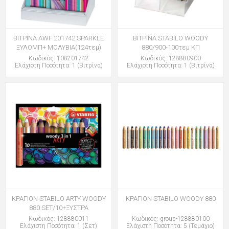
ΒΙΤΡΙΝΑ AWF 201742 SPARKLE
ΒΙΤΡΙΝΑ STABILO WOODY
ΞΥΛΟΜΠ+ ΜΟΛΥΒΙΑ(124τεμ)
880/900-100τεμ ΚΠ
Κωδικός: 108201742
Κωδικός: 128880900
Ελάχιστη Ποσότητα: 1 (Βιτρίνα)
Ελάχιστη Ποσότητα: 1 (Βιτρίνα)
ΚΡΑΓΙΟΝ STABILO ARTY WOODY
ΚΡΑΓΙΟΝ STABILO WOODY 880
880 SET/10+ΞΥΣΤΡΑ
Κωδικός: 128880011
Κωδικός: group-128880100
Ελάχιστη Ποσότητα: 1 (Σετ)
Ελάχιστη Ποσότητα: 5 (Τεμάχιο)