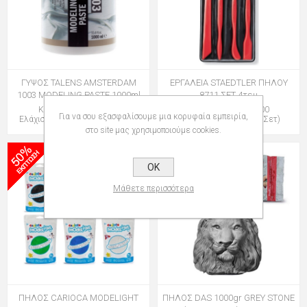
ΓΥΨΟΣ TALENS AMSTERDAM
ΕΡΓΑΛΕΙΑ STAEDTLER ΠΗΛΟΥ
1003 MODELING PASTE 1000ml
8711 ΣΕΤ 4τεμ
Κωδικός: 161241920
Κωδικός: 107871100
Για να σου εξασφαλίσουμε μια κορυφαία εμπειρία,
Ελάχιστη Ποσότητα: 1 (Τεμάχιο)
Ελάχιστη Ποσότητα: 1 (Σετ)
στο site μας χρησιμοποιούμε cookies.
OK
Μάθετε περισσότερα
ΠΗΛΟΣ CARIOCA MODELIGHT
ΠΗΛΟΣ DAS 1000gr GREY STONE