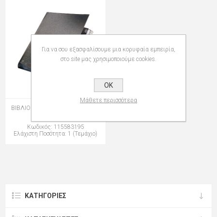
Για να σου εξασφαλίσουμε μια κορυφαία εμπειρία,
στο site μας χρησιμοποιούμε cookies.
OK
Μάθετε περισσότερα
ΒΙΒΛΙΟ LEITZ 5831 ΥΠΟΓΡΑΦΩΝ
1-31 95 BLACK
Κωδικός: 115583195
Ελάχιστη Ποσότητα: 1 (Τεμάχιο)
ΚΑΤΗΓΟΡΊΕΣ