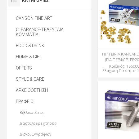
ΚΑΤΗΓΟΡΊΕΣ
CANSON FINE ART
CLEARANCE-ΤΕΛΕΥΤΑΙΑ
ΚΟΜΜΑΤΙΑ
FOOD & DRINK
ΠΡΙΤΣΙΝΙΑ KANGARO
HOME & GIFT
(ΓΙΑ ΠΕΡΦΟΡ. EP20
Κωδικός: 13600
OFFERS
Ελάχιστη Ποσότητα: 1
STYLE & CARE
ΑΡΧΕΙΟΘΕΤΗΣΗ
ΓΡΑΦΕΙΟ
Βιβλιοστάτες
Δακτυλοβρεχτήρες
Δίσκοι Εγγράφων