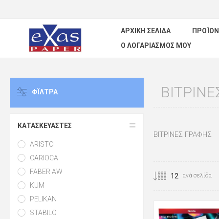
ΑΡΧΙΚΉ ΣΕΛΊΔΑ
ΠΡΟΪΌΝ
Ο ΛΟΓΑΡΙΑΣΜΌΣ ΜΟΥ
ΒΙΤΡΙΝΕ
ΦΪΛΤΡΑ
ΚΑΤΑΣΚΕΥΑΣΤΈΣ
ΒΙΤΡΙΝΕΣ ΓΡΑΦΗΣ
ARISTO
CARIOCA
FABER AW
ανά σελίδα
KUM
PELIKAN
STABILO