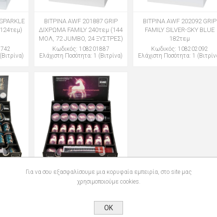
 SPARKLE
ΒΙΤΡΙΝΑ AWF 201887 GRIP
ΒΙΤΡΙΝΑ AWF 202092 GRIP
124τεμ)
ΔΙΧΡΩΜΑ FAMILY 240τεμ (144
FAMILY SILVER-SKY BLUE
ΜΟΛ, 72 JUMBO, 24 ΞΥΣΤΡΕΣ)
182τεμ
1742
Κωδικός: 108201887
Κωδικός: 108202092
(Βιτρίνα)
Ελάχιστη Ποσότητα: 1 (Βιτρίνα)
Ελάχιστη Ποσότητα: 1 (Βιτρίν
Για να σου εξασφαλίσουμε μια κορυφαία εμπειρία, στο site μας
60314
ΒΙΤΡΙΝΑ KUM 3800314
χρησιμοποιούμε cookies.
ΥΣΤΡΕΣ :
UNICORN ΞΥΣΤΡΕΣ : ΧΑΡΑΚΕΣ
μ.
63τεμ.
6314
Κωδικός: 113380314
OK
(Βιτρίνα)
Ελάχιστη Ποσότητα: 1 (Βιτρίνα)