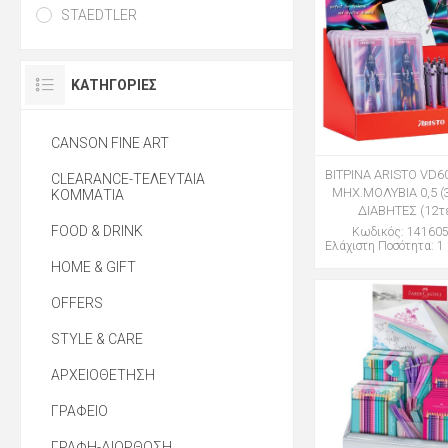
STAEDTLER
ΚΑΤΗΓΟΡΊΕΣ
CANSON FINE ART
ΒΙΤΡΙΝΑ ARISTO VD60
CLEARANCE-ΤΕΛΕΥΤΑΙΑ
ΜΗΧ.ΜΟΛΥΒΙΑ 0,5 (3
ΚΟΜΜΑΤΙΑ
ΔΙΑΒΗΤΕΣ (12τ
FOOD & DRINK
Κωδικός: 14160
Ελάχιστη Ποσότητα: 1 
HOME & GIFT
OFFERS
STYLE & CARE
ΑΡΧΕΙΟΘΕΤΗΣΗ
ΓΡΑΦΕΙΟ
ΓΡΑΦΗ-ΔΙΟΡΘΩΣΗ