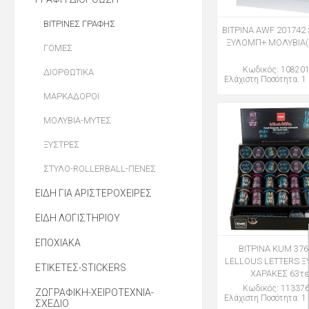
ΒΙΤΡΙΝΕΣ ΓΡΑΦΗΣ
ΒΙΤΡΙΝΑ AWF 201742
ΞΥΛΟΜΠ+ ΜΟΛΥΒΙΑ(
ΓΟΜΕΣ
Κωδικός: 10820
ΔΙΟΡΘΩΤΙΚΑ
Ελάχιστη Ποσότητα: 1 
ΜΑΡΚΑΔΟΡΟΙ
ΜΟΛΥΒΙΑ-ΜΥΤΕΣ
ΞΥΣΤΡΕΣ
ΣΤΥΛΟ-ROLLERBALL-ΠΕΝΕΣ
ΕΙΔΗ ΓΙΑ ΑΡΙΣΤΕΡΟΧΕΙΡΕΣ
ΕΙΔΗ ΛΟΓΙΣΤΗΡΙΟΥ
ΕΠΟΧΙΑΚΑ
ΒΙΤΡΙΝΑ KUM 37
LELLOUS LETTERS Ξ
ΕΤΙΚΕΤΕΣ-STICKERS
ΧΑΡΑΚΕΣ 63τε
Κωδικός: 11337
ΖΩΓΡΑΦΙΚΗ-ΧΕΙΡΟΤΕΧΝΙΑ-
Ελάχιστη Ποσότητα: 1 
ΣΧΕΔΙΟ