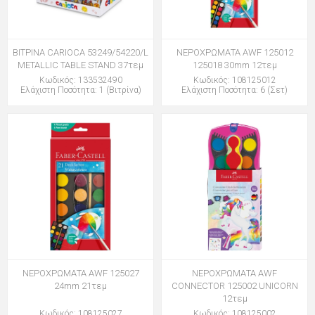
ΒΙΤΡΙΝΑ CARIOCA 53249/54220/L
ΝΕΡΟΧΡΩΜΑΤΑ AWF 125012
METALLIC TABLE STAND 37τεμ
125018 30mm 12τεμ
Κωδικός: 133532490
Κωδικός: 108125012
Ελάχιστη Ποσότητα: 1 (Βιτρίνα)
Ελάχιστη Ποσότητα: 6 (Σετ)
ΝΕΡΟΧΡΩΜΑΤΑ AWF 125027
ΝΕΡΟΧΡΩΜΑΤΑ AWF
24mm 21τεμ
CONNECTOR 125002 UNICORN
12τεμ
Κωδικός: 108125027
Κωδικός: 108125002