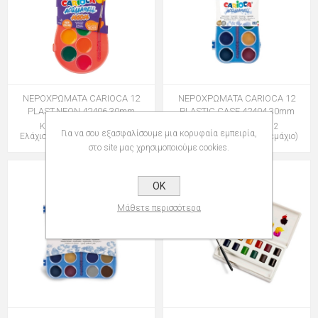
ΝΕΡΟΧΡΩΜΑΤΑ CARIOCA 12
ΝΕΡΟΧΡΩΜΑΤΑ CARIOCA 12
PLAST.NEON 42406 30mm
PLASTIC CASE 42404 30mm
Κωδικός: 133424060
Κωδικός: 133012012
Για να σου εξασφαλίσουμε μια κορυφαία εμπειρία,
Ελάχιστη Ποσότητα: 6 (Τεμάχιο)
Ελάχιστη Ποσότητα: 6 (Τεμάχιο)
στο site μας χρησιμοποιούμε cookies.
OK
Μάθετε περισσότερα