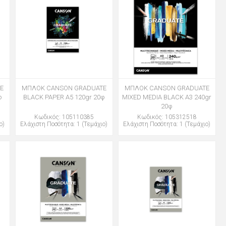
E
ΜΠΛΟΚ CANSON GRADUATE
ΜΠΛΟΚ CANSON GRADUATE
φ
BLACK PAPER Α5 120gr 20φ
MIXED MEDIA BLACK Α3 240gr
20φ
Κωδικός: 105110385
Κωδικός: 105312518
ο)
Ελάχιστη Ποσότητα: 1 (Τεμάχιο)
Ελάχιστη Ποσότητα: 1 (Τεμάχιο)