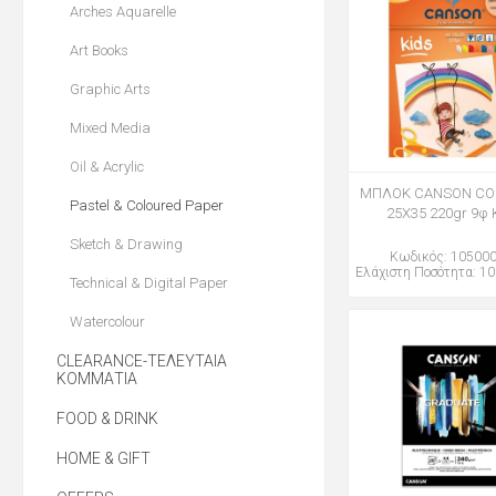
Arches Aquarelle
Art Books
Graphic Arts
Mixed Media
Oil & Acrylic
ΜΠΛΟΚ CANSON CO
Pastel & Coloured Paper
25Χ35 220gr 9φ 
Sketch & Drawing
Κωδικός: 10500
Ελάχιστη Ποσότητα: 10
Technical & Digital Paper
Watercolour
CLEARANCE-ΤΕΛΕΥΤΑΙΑ
ΚΟΜΜΑΤΙΑ
FOOD & DRINK
HOME & GIFT