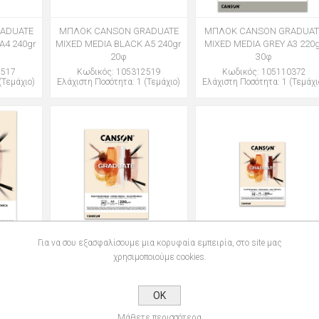
ADUATE
ΜΠΛΟΚ CANSON GRADUATE
ΜΠΛΟΚ CANSON GRADUAT
Α4 240gr
MIXED MEDIA BLACK Α5 240gr
MIXED MEDIA GREY Α3 220
20φ
30φ
2517
Κωδικός: 105312519
Κωδικός: 105110372
(Τεμάχιο)
Ελάχιστη Ποσότητα: 1 (Τεμάχιο)
Ελάχιστη Ποσότητα: 1 (Τεμάχι
Για να σου εξασφαλίσουμε μια κορυφαία εμπειρία, στο site μας
ADUATE
ΜΠΛΟΚ CANSON GRADUATE
ΜΠΛΟΚ CANSON GRADUAT
χρησιμοποιούμε cookies.
RAL Α3
MIXED MEDIA NATURAL Α4
MIXED MEDIA NATURAL Α
220gr 30φ
220gr 30φ
OK
0369
Κωδικός: 105110368
Κωδικός: 105110367
(Τεμάχιο)
Ελάχιστη Ποσότητα: 1 (Τεμάχιο)
Ελάχιστη Ποσότητα: 1 (Τεμάχι
Μάθετε περισσότερα