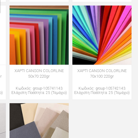
D
ΧΑΡΤΙ CANSON COLORLINE
ΧΑΡΤΙ CANSON COLORLINE
r
50x70 220gr
70x100 220gr
Κωδικός: group-105741143
Κωδικός: group-105742143
ο)
Ελάχιστη Ποσότητα: 25 (Τεμάχιο)
Ελάχιστη Ποσότητα: 25 (Τεμάχιο)