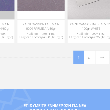
T MAIN
ΧΑΡΤΙ CANSON FAIT MAIN
ΧΑΡΤΙ CANSON INGRES 50x
4/80gr
8009 PARME Α4/80gr
100gr WHITE
1406
Κωδικός: 105691409
Κωδικός: 105241102
 (Τεμάχιο)
Ελάχιστη Ποσότητα: 50 (Τεμάχιο)
Ελάχιστη Ποσότητα: 25 (Τεμάχ
1
2
ΕΠΙΘΥΜΕΊΤΕ ΕΝΗΜΈΡΩΣΗ ΓΙΑ ΝΈΑ