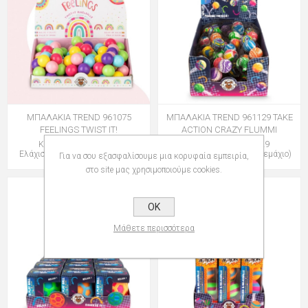
ΜΠΑΛΑΚΙΑ TREND 961075
ΜΠΑΛΑΚΙΑ TREND 961129 TAKE
FEELINGS TWIST IT!
ACTION CRAZY FLUMMI
Κωδικός: 114961075
Κωδικός: 114961129
Ελάχιστη Ποσότητα: 9 (Τεμάχιο)
Ελάχιστη Ποσότητα: 12 (Τεμάχιο)
Για να σου εξασφαλίσουμε μια κορυφαία εμπειρία,
στο site μας χρησιμοποιούμε cookies.
OK
Μάθετε περισσότερα