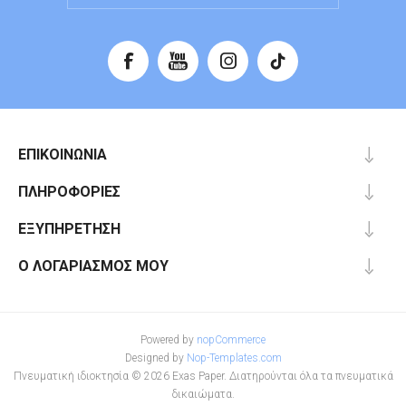
ΕΠΙΚΟΙΝΩΝΊΑ
ΠΛΗΡΟΦΟΡΊΕΣ
ΕΞΥΠΗΡΈΤΗΣΗ
Ο ΛΟΓΑΡΙΑΣΜΌΣ ΜΟΥ
Powered by
nopCommerce
Designed by
Nop-Templates.com
Πνευματική ιδιοκτησία © 2026 Exas Paper. Διατηρούνται όλα τα πνευματικά
δικαιώματα.