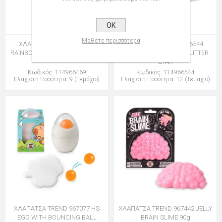
OK
Μάθετε περισσότερα
ΧΛΑΠΑΤΣΑ TREND 966469
ΧΛΑΠΑΤΣΑ TREND 966544
RAINBOW POWER STYLE & PLAY
MAGIC MOMENTS SF GLITTER
STAR
Κωδικός: 114966469
Κωδικός: 114966544
Ελάχιστη Ποσότητα: 9 (Τεμάχιο)
Ελάχιστη Ποσότητα: 12 (Τεμάχιο)
ΧΛΑΠΑΤΣΑ TREND 967077 HS
ΧΛΑΠΑΤΣΑ TREND 967442 JELLY
EGG WITH BOUNCING BALL
BRAIN SLIME 90g