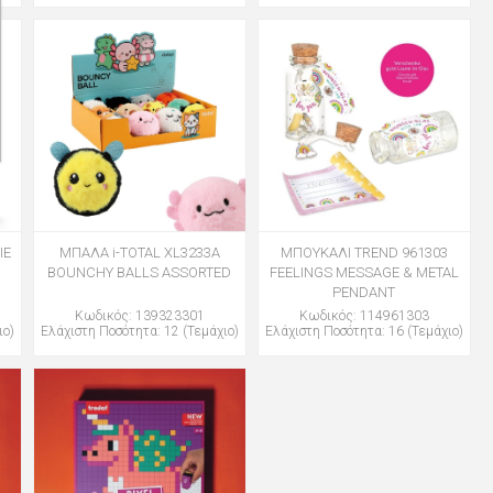
IE
ΜΠΑΛΑ i-TOTAL XL3233A
ΜΠΟΥΚΑΛΙ TREND 961303
BOUNCHY BALLS ASSORTED
FEELINGS MESSAGE & METAL
PENDANT
Κωδικός: 139323301
Κωδικός: 114961303
ιο)
Ελάχιστη Ποσότητα: 12 (Τεμάχιο)
Ελάχιστη Ποσότητα: 16 (Τεμάχιο)