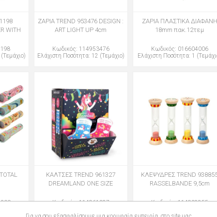
1198
ΖΑΡΙΑ TREND 953476 DESIGN :
ΖΑΡΙΑ ΠΛΑΣΤΙΚΑ ΔΙΑΦΑΝ
R WITH
ART LIGHT UP 4cm
18mm πακ.12τεμ
1198
Κωδικός: 114953476
Κωδικός: 016604006
 (Τεμάχιο)
Ελάχιστη Ποσότητα: 12 (Τεμάχιο)
Ελάχιστη Ποσότητα: 1 (Τεμάχι
-TOTAL
ΚΑΛΤΣΕΣ TREND 961327
ΚΛΕΨΥΔΡΕΣ TREND 93885
DREAMLAND ONE SIZE
RASSELBANDE 9,5cm
5300
Κωδικός: 114961327
Κωδικός: 114938855
 (Τεμάχιο)
Ελάχιστη Ποσότητα: 21 (Τεμάχιο)
Ελάχιστη Ποσότητα: 12 (Τεμάχ
Για να σου εξασφαλίσουμε μια κορυφαία εμπειρία, στο site μας