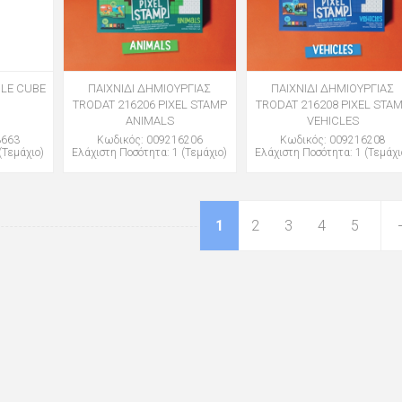
LE CUBE
ΠΑΙΧΝΙΔΙ ΔΗΜΙΟΥΡΓΙΑΣ
ΠΑΙΧΝΙΔΙ ΔΗΜΙΟΥΡΓΙΑΣ
TRODAT 216206 PIXEL STAMP
TRODAT 216208 PIXEL STA
ANIMALS
VEHICLES
3663
Κωδικός: 009216206
Κωδικός: 009216208
(Τεμάχιο)
Ελάχιστη Ποσότητα: 1 (Τεμάχιο)
Ελάχιστη Ποσότητα: 1 (Τεμάχι
1
2
3
4
5