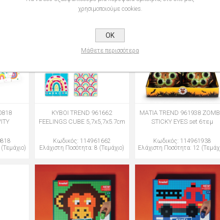
χρησιμοποιούμε cookies.
OK
Μάθετε περισσότερα
0818
ΚΥΒΟΙ TREND 961662
ΜΑΤΙΑ TREND 961938 ZOMB
ITY
FEELINGS CUBE 5,7x5,7x5.7cm
STICKY EYES set 6τεμ
0818
Κωδικός: 114961662
Κωδικός: 114961938
 (Τεμάχιο)
Ελάχιστη Ποσότητα: 8 (Τεμάχιο)
Ελάχιστη Ποσότητα: 12 (Τεμάχ