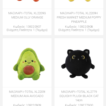
ΜΑΞΙΛΑΡΙ i-TOTAL XL2209G
ΜΑΞΙΛΑΡΙ i-TOTAL XL2209H
MEDIUM OLLY ORANGE
FRESH MARKET MEDIUM POPPY
PINEAPPLE
Κωδικός: 139220907
Κωδικός: 139220908
Ελάχιστη Ποσότητα: 1 (Τεμάχιο)
Ελάχιστη Ποσότητα: 1 (Τεμάχιο)
ΜΑΞΙΛΑΡΙ i-TOTAL XL2209I
ΜΑΞΙΛΑΡΙ i-TOTAL XL2779
MEDIUM AVA AVOCADO
SQUISHY PLUSH BLACK CAT
14cm
Κωδικός: 139220909
Κωδικός: 139277900