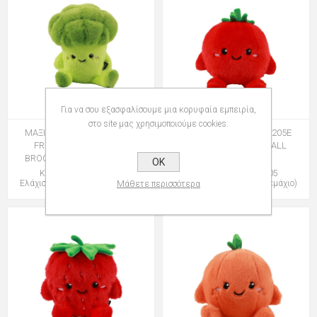
Για να σου εξασφαλίσουμε μια κορυφαία εμπειρία,
στο site μας χρησιμοποιούμε cookies.
ΜΑΞΙΛΑΡΙ i-TOTAL XL2205D
ΜΑΞΙΛΑΡΙ i-TOTAL XL2205E
FRESH MARKET BENNY
TOMMY TOMATO SMALL
BROCCOLI SMALL 17x19cm
18x18cm
OK
Κωδικός: 139220504
Κωδικός: 139220505
Ελάχιστη Ποσότητα: 1 (Τεμάχιο)
Ελάχιστη Ποσότητα: 1 (Τεμάχιο)
Μάθετε περισσότερα