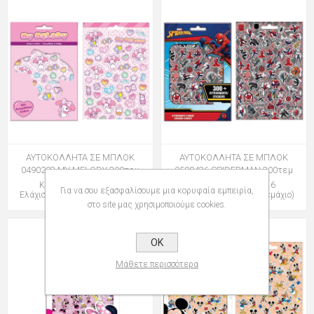
ΑΥΤΟΚΟΛΛΗΤΑ ΣΕ ΜΠΛΟΚ
ΑΥΤΟΚΟΛΛΗΤΑ ΣΕ ΜΠΛΟΚ
0490203 MY MELODY 300τεμ
0508436 SPIDERMAN 300τεμ
Κωδικός: 012049203
Κωδικός: 012508026
Για να σου εξασφαλίσουμε μια κορυφαία εμπειρία,
Ελάχιστη Ποσότητα: 6 (Τεμάχιο)
Ελάχιστη Ποσότητα: 6 (Τεμάχιο)
στο site μας χρησιμοποιούμε cookies.
OK
Μάθετε περισσότερα