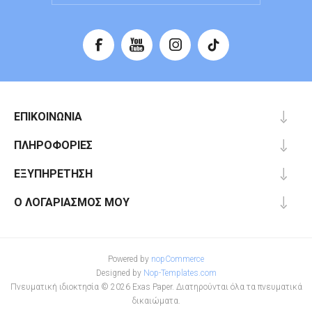
ΕΠΙΚΟΙΝΩΝΊΑ
ΠΛΗΡΟΦΟΡΊΕΣ
ΕΞΥΠΗΡΈΤΗΣΗ
Ο ΛΟΓΑΡΙΑΣΜΌΣ ΜΟΥ
Powered by
nopCommerce
Designed by
Nop-Templates.com
Πνευματική ιδιοκτησία © 2026 Exas Paper. Διατηρούνται όλα τα πνευματικά
δικαιώματα.