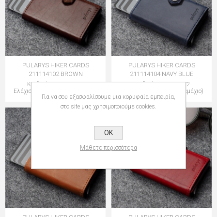
PULARYS HIKER CARDS
PULARYS HIKER CARDS
211114102 BROWN
211114104 NAVY BLUE
Κωδικός: 160697741
Κωδικός: 160697772
Ελάχιστη Ποσότητα: 1 (Τεμάχιο)
Ελάχιστη Ποσότητα: 1 (Τεμάχιο)
Για να σου εξασφαλίσουμε μια κορυφαία εμπειρία,
στο site μας χρησιμοποιούμε cookies.
OK
Μάθετε περισσότερα