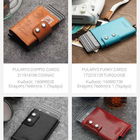
PULARYS DOPPIO CARDS
PULARYS FUNKY CARDS
211914106 COGNAC
172213129 TURQUOISE
Κωδικός: 160699202
Κωδικός: 160692739
Ελάχιστη Ποσότητα: 1 (Τεμάχιο)
Ελάχιστη Ποσότητα: 1 (Τεμάχιο)