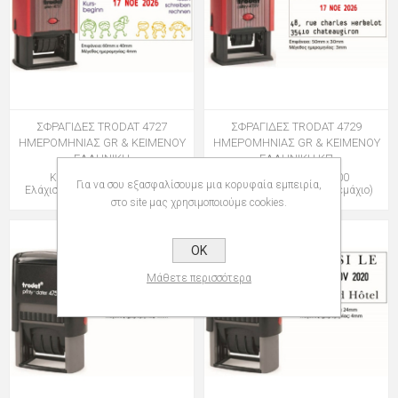
ΣΦΡΑΓΙΔΕΣ TRODAT 4727
ΣΦΡΑΓΙΔΕΣ TRODAT 4729
ΗΜΕΡΟΜΗΝΙΑΣ GR & ΚΕΙΜΕΝΟΥ
ΗΜΕΡΟΜΗΝΙΑΣ GR & ΚΕΙΜΕΝΟΥ
ΕΛΛΗΝΙΚΗ
ΕΛΛΗΝΙΚΗ ΚΠ
Κωδικός: 009472700
Κωδικός: 009472900
Για να σου εξασφαλίσουμε μια κορυφαία εμπειρία,
Ελάχιστη Ποσότητα: 1 (Τεμάχιο)
Ελάχιστη Ποσότητα: 1 (Τεμάχιο)
στο site μας χρησιμοποιούμε cookies.
OK
Μάθετε περισσότερα