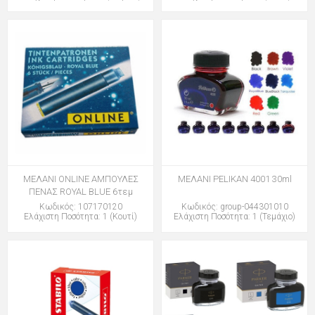
ΜΕΛΑΝΙ ONLINE ΑΜΠΟΥΛΕΣ
ΜΕΛΑΝΙ PELIKAN 4001 30ml
ΠΕΝΑΣ ROYAL BLUE 6τεμ
Κωδικός: 107170120
Κωδικός: group-044301010
Ελάχιστη Ποσότητα: 1 (Κουτί)
Ελάχιστη Ποσότητα: 1 (Τεμάχιο)