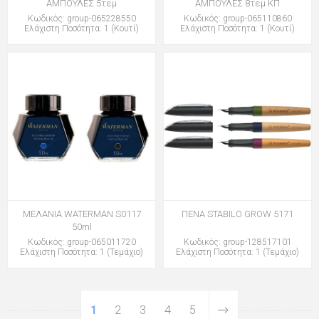
ΑΜΠΟΥΛΕΣ 5τεμ
ΑΜΠΟΥΛΕΣ 8τεμ ΚΠ
Κωδικός: group-065228550
Κωδικός: group-065110860
Ελάχιστη Ποσότητα: 1 (Κουτί)
Ελάχιστη Ποσότητα: 1 (Κουτί)
ΜΕΛΑΝΙΑ WATERMAN S0117
ΠΕΝΑ STABILO GROW 5171
50ml
Κωδικός: group-065011720
Κωδικός: group-128517101
Ελάχιστη Ποσότητα: 1 (Τεμάχιο)
Ελάχιστη Ποσότητα: 1 (Τεμάχιο)
1
2
3
4
5