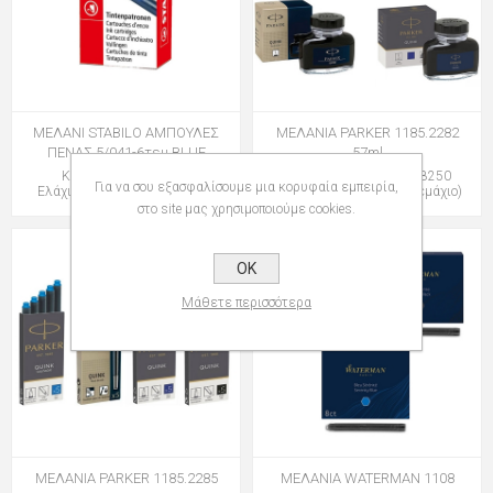
ΜΕΛΑΝΙ STABILO ΑΜΠΟΥΛΕΣ
ΜΕΛΑΝΙΑ PARKER 1185.2282
ΠΕΝΑΣ 5/041-6τεμ BLUE
57ml
Κωδικός: 128005041
Κωδικός: group-065228250
Για να σου εξασφαλίσουμε μια κορυφαία εμπειρία,
Ελάχιστη Ποσότητα: 1 (Κουτί)
Ελάχιστη Ποσότητα: 1 (Τεμάχιο)
στο site μας χρησιμοποιούμε cookies.
OK
Μάθετε περισσότερα
ΜΕΛΑΝΙΑ PARKER 1185.2285
ΜΕΛΑΝΙΑ WATERMAN 1108