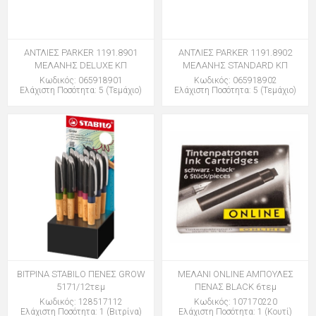
ΑΝΤΛΙΕΣ PARKER 1191.8901
ΑΝΤΛΙΕΣ PARKER 1191.8902
ΜΕΛΑΝΗΣ DELUXE ΚΠ
ΜΕΛΑΝΗΣ STANDARD ΚΠ
Κωδικός: 065918901
Κωδικός: 065918902
Ελάχιστη Ποσότητα: 5 (Τεμάχιο)
Ελάχιστη Ποσότητα: 5 (Τεμάχιο)
ΒΙΤΡΙΝΑ STABILO ΠΕΝΕΣ GROW
ΜΕΛΑΝΙ ONLINE ΑΜΠΟΥΛΕΣ
5171/12τεμ
ΠΕΝΑΣ BLACK 6τεμ
Κωδικός: 128517112
Κωδικός: 107170220
Ελάχιστη Ποσότητα: 1 (Βιτρίνα)
Ελάχιστη Ποσότητα: 1 (Κουτί)