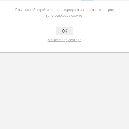
1
2
3
Για να σου εξασφαλίσουμε μια κορυφαία εμπειρία, στο site μας
χρησιμοποιούμε cookies.
OK
Μάθετε περισσότερα