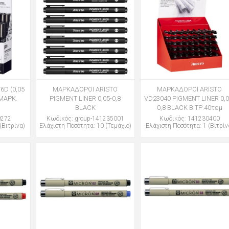
6D (0,05
ΜΑΡΚΑΔΟΡΟΙ ARISTO
ΜΑΡΚΑΔΟΡΟΙ ARISTO
 ΜΑΡΚ.
PIGMENT LINER 0,05-0,8
VD23040 PIGMENT LINER 0,0
BLACK
0,8 BLACK ΒΙΤΡ.40τεμ
0272
Κωδικός: group-141235001
Κωδικός: 141230400
(Βιτρίνα)
Ελάχιστη Ποσότητα: 10 (Τεμάχιο)
Ελάχιστη Ποσότητα: 1 (Βιτρίν