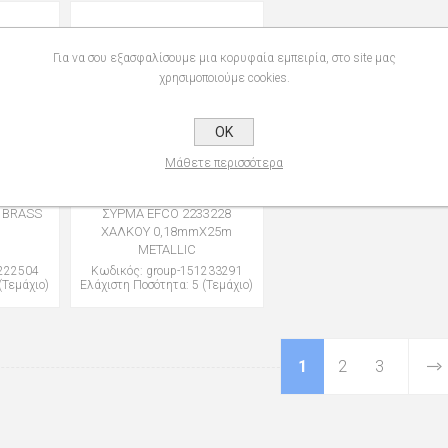
Για να σου εξασφαλίσουμε μια κορυφαία εμπειρία, στο site μας
χρησιμοποιούμε cookies.
OK
Μάθετε περισσότερα
 BRASS
ΣΥΡΜΑ EFCO 2233228
ΧΑΛΚΟΥ 0,18mmX25m
METALLIC
1222504
Κωδικός: group-151233291
(Τεμάχιο)
Ελάχιστη Ποσότητα: 5 (Τεμάχιο)
1
2
3