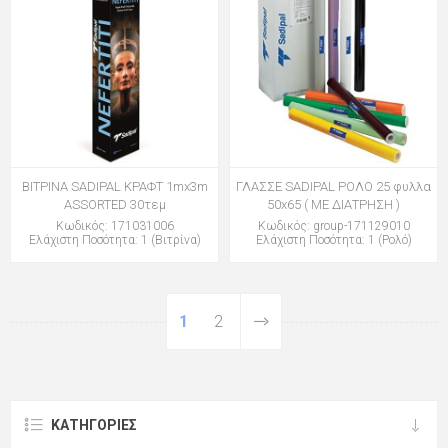
ΒΙΤΡΙΝΑ SADIPAL ΚΡΑΦΤ 1mx3m
ΓΛΑΣΣΕ SADIPAL ΡΟΛΟ 25 φυλλα
ASSORTED 30τεμ
50x65 ( ΜΕ ΔΙΑΤΡΗΣΗ )
Κωδικός: 171031006
Κωδικός: group-171129010
Ελάχιστη Ποσότητα: 1 (Βιτρίνα)
Ελάχιστη Ποσότητα: 1 (Ρολό)
1
2
ΚΑΤΗΓΟΡΊΕΣ