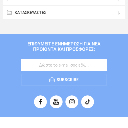
ΚΑΤΑΣΚΕΥΑΣΤΈΣ
ΕΠΙΘΥΜΕΊΤΕ ΕΝΗΜΈΡΩΣΗ ΓΙΑ ΝΈΑ
ΠΡΟΙΌΝΤΑ ΚΑΙ ΠΡΟΣΦΟΡΈΣ;
SUBSCRIBE