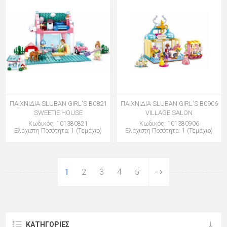
ΠΑΙΧΝΙΔΙΑ SLUBAN GIRL'S B0821
ΠΑΙΧΝΙΔΙΑ SLUBAN GIRL'S B0906
SWEETIE HOUSE
VILLAGE SALON
Κωδικός: 101380821
Κωδικός: 101380906
Ελάχιστη Ποσότητα: 1 (Τεμάχιο)
Ελάχιστη Ποσότητα: 1 (Τεμάχιο)
1
2
3
4
5
ΚΑΤΗΓΟΡΊΕΣ