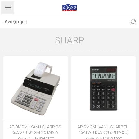
SHARP
ΑΡΙΘΜΟΜΗΧΑΝΗ SHARP CS-
ΑΡΙΘΜΟΜΗΧΑΝΗ SHARP EL-
2635RH-GY ΧΑΡΤΟΤΑΙΝΙΑ
124TWH DESK (12 ΨΗΦΙΩΝ)