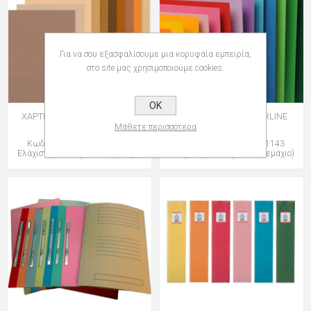
Για να σου εξασφαλίσουμε μια κορυφαία εμπειρία,
στο site μας χρησιμοποιούμε cookies.
OK
ΧΑΡΤΙ CANSON Mi-Teintes Α4
ΧΑΡΤΙ CANSON COLORLINE
Μάθετε περισσότερα
50x70 220gr
Κωδικός: group-105320335
Κωδικός: group-105741143
Ελάχιστη Ποσότητα: 50 (Τεμάχιο)
Ελάχιστη Ποσότητα: 25 (Τεμάχιο)