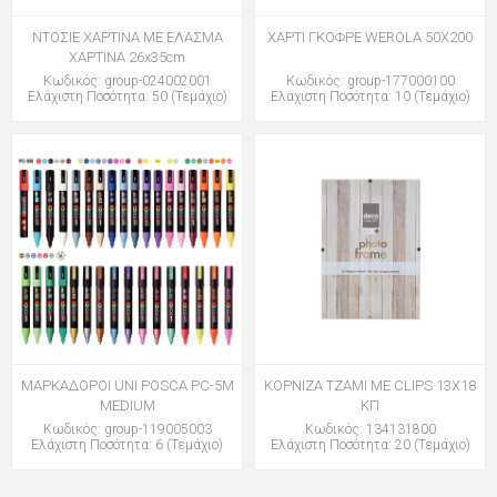
ΝΤΟΣΙΕ ΧΑΡΤΙΝΑ ΜΕ ΕΛΑΣΜΑ
ΧΑΡΤΙ ΓΚΟΦΡΕ WEROLA 50X200
ΧΑΡΤΙΝΑ 26x35cm
Κωδικός: group-024002001
Κωδικός: group-177000100
Ελάχιστη Ποσότητα: 50 (Τεμάχιο)
Ελάχιστη Ποσότητα: 10 (Τεμάχιο)
ΜΑΡΚΑΔΟΡΟΙ UNI POSCA PC-5M
ΚΟΡΝΙΖΑ ΤΖΑΜΙ ΜΕ CLIPS 13X18
MEDIUM
ΚΠ
Κωδικός: group-119005003
Κωδικός: 134131800
Ελάχιστη Ποσότητα: 6 (Τεμάχιο)
Ελάχιστη Ποσότητα: 20 (Τεμάχιο)