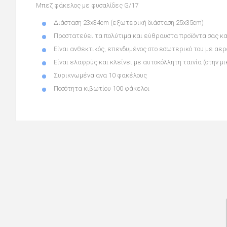
Μπεζ φάκελος με φυσαλίδες G/17
Διάσταση
23x34cm (εξωτερική διάσταση 25x35cm)
Προστατεύει τα πολύτιμα και εύθραυστα προϊόντα σας κ
Είναι ανθεκτικός,
επενδυμένος στο εσωτερικό του με αε
Είναι ελαφρύς και
κλείνει με αυτοκόλλητη ταινία
(στην μ
Συρικνωμένα ανα 10 φακέλους
Ποσότητα κιβωτίου 100 φάκελοι