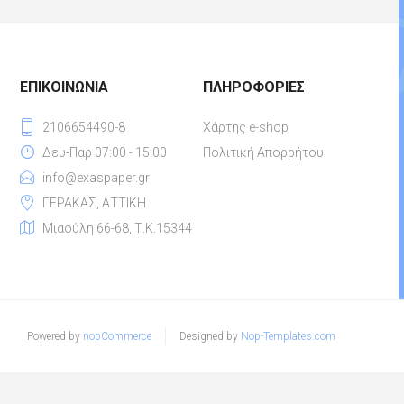
ΕΠΙΚΟΙΝΩΝΊΑ
ΠΛΗΡΟΦΟΡΊΕΣ
2106654490-8
Χάρτης e-shop
Δευ-Παρ 07:00 - 15:00
Πολιτική Απορρήτου
info@exaspaper.gr
ΓΕΡΑΚΑΣ, ΑΤΤΙΚΗ
Μιαούλη 66-68, Τ.Κ.15344
Powered by
nopCommerce
Designed by
Nop-Templates.com