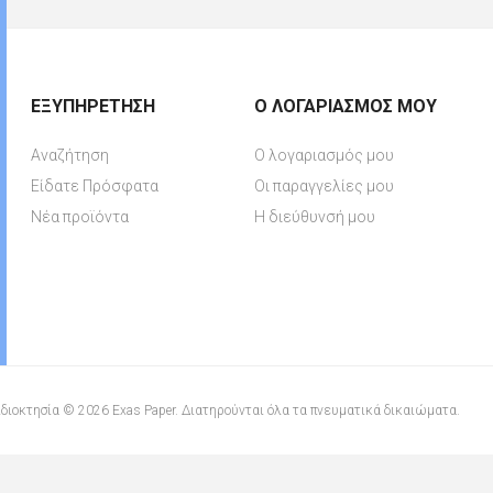
ΕΞΥΠΗΡΈΤΗΣΗ
Ο ΛΟΓΑΡΙΑΣΜΌΣ ΜΟΥ
Αναζήτηση
Ο λογαριασμός μου
Είδατε Πρόσφατα
Οι παραγγελίες μου
Νέα προϊόντα
Η διεύθυνσή μου
διοκτησία © 2026 Exas Paper. Διατηρούνται όλα τα πνευματικά δικαιώματα.