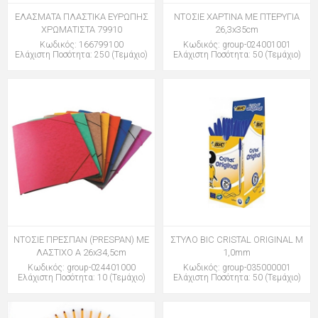
ΕΛΑΣΜΑΤΑ ΠΛΑΣΤΙΚΑ ΕΥΡΩΠΗΣ
ΝΤΟΣΙΕ ΧΑΡΤΙΝΑ ΜΕ ΠΤΕΡΥΓΙΑ
ΧΡΩΜΑΤΙΣΤΑ 79910
26,3x35cm
Κωδικός: 166799100
Κωδικός: group-024001001
Ελάχιστη Ποσότητα: 250 (Τεμάχιο)
Ελάχιστη Ποσότητα: 50 (Τεμάχιο)
ΝΤΟΣΙΕ ΠΡΕΣΠΑΝ (PRESPAN) ΜΕ
ΣΤΥΛΟ BIC CRISTAL ORIGINAL M
ΛΑΣΤΙΧΟ Α 26x34,5cm
1,0mm
Κωδικός: group-024401000
Κωδικός: group-035000001
Ελάχιστη Ποσότητα: 10 (Τεμάχιο)
Ελάχιστη Ποσότητα: 50 (Τεμάχιο)