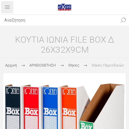
ΚΟΥΤΙΑ ΙΩΝΙΑ FILE BOX Δ
26X32X9CM
Αρχική
ΑΡΧΕΙΟΘΕΤΗΣΗ
Θήκες
Θήκες Περιοδικών