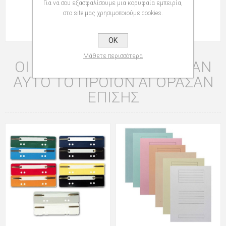
Για να σου εξασφαλίσουμε μια κορυφαία εμπειρία,
Πλάτος:
9 cm
στο site μας χρησιμοποιούμε cookies.
Βαρος ≈
93 gr
OK
Μάθετε περισσότερα
ΟΙ ΠΕΛΆΤΕΣ ΠΟΥ ΑΓΌΡΑΣΑΝ
ΑΥΤΌ ΤΟ ΠΡΟΪΌΝ ΑΓΌΡΑΣΑΝ
ΕΠΊΣΗΣ