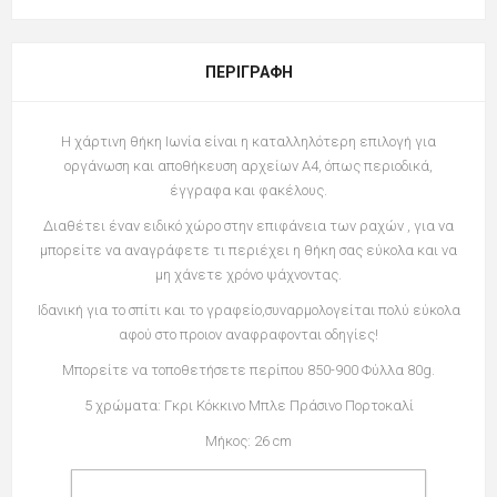
ΠΕΡΙΓΡΑΦΉ
Η χάρτινη θήκη Ιωνία είναι η καταλληλότερη επιλογή για
οργάνωση και αποθήκευση αρχείων A4, όπως περιοδικά,
έγγραφα και φακέλους.
Διαθέτει έναν ειδικό χώρο στην επιφάνεια των ραχών , για να
μπορείτε να αναγράφετε τι περιέχει η θήκη σας εύκολα και να
μη χάνετε χρόνο ψάχνοντας.
Ιδανική για το σπίτι και το γραφείο,συναρμολογείται πολύ εύκολα
αφού στο προιον αναφραφονται οδηγίες!
Μπορείτε να τοποθετήσετε περίπου 850-900 Φύλλα 80g.
5 χρώματα:
Γκρι Κόκκινο Μπλε Πράσινο Πορτοκαλί
Μήκος:
26 cm
Ύψος:
32 cm