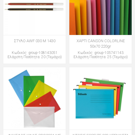
ΣΤΥΛΟ AWF 030 M 1430
ΧΑΡΤΙ CANSON COLORLINE
50x70 220gr
Κωδικός: group-108143051
Κωδικός: group-105741143
Ελάχιστη Ποσότητα: 20 (Τεμάχιο)
Ελάχιστη Ποσότητα: 25 (Τεμάχιο)