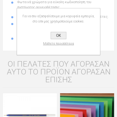
Φωτεινά χρώματα για εύκολη κωδικοποίηση του
συστήματος αρχειοθέτησης.
Για να σου εξασφαλίσουμε μια κορυφαία εμπειρία,
Με διάφανη πλαστική θήκη ετικέτας και λευκές ετικέτες.
στο site μας χρησιμοποιούμε cookies.
Φιλικά προς το περιβάλλον από 100% ανακυκλωμένο
χαρτόνι kraft.
OK
Διάσταση:
405 x 240 x 1mm
Μάθετε περισσότερα
ΟΙ ΠΕΛΆΤΕΣ ΠΟΥ ΑΓΌΡΑΣΑΝ
ΑΥΤΌ ΤΟ ΠΡΟΪΌΝ ΑΓΌΡΑΣΑΝ
ΕΠΊΣΗΣ