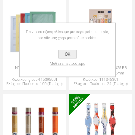
Για να σου εξασφαλίσουμε μια κορυφαία εμπειρία,
στο site μας χρησιμοποιούμε cookies.
OK
Μάθετε περισσότερα
ΝΤΟΣΙΕ LEITZ 3950 ΜΕ
ΣΤΥΛΟ INTERDRUK 345325 BB
ΠΑΡΑΘΥΡΟ
FRIENDS ERASABLE 0,5mm
Κωδικός: group-115395001
Κωδικός: 111345301
Ελάχιστη Ποσότητα: 100 (Τεμάχιο)
Ελάχιστη Ποσότητα: 24 (Τεμάχιο)