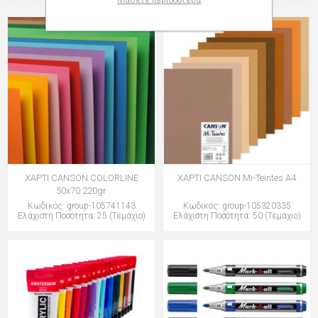
Μάθετε περισσότερα
ΧΑΡΤΙ CANSON COLORLINE
ΧΑΡΤΙ CANSON Mi-Teintes Α4
50x70 220gr
Κωδικός: group-105741143
Κωδικός: group-105320335
Ελάχιστη Ποσότητα: 25 (Τεμάχιο)
Ελάχιστη Ποσότητα: 50 (Τεμάχιο)