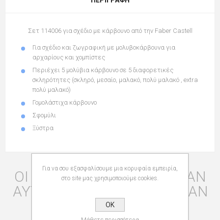
Σετ 114006 για σχέδιο με κάρβουνο
από την
Faber Castell
Για σχέδιο και ζωγραφική με μολυβοκάρβουνα
για
αρχαρίους και χομπίστες
Περιέχει 5 μολύβια κάρβουνο
σε
5
διαφορετικές
σκληρότητες
(σκληρό, μεσαίο, μαλακό, πολύ μαλακό , extra
πολύ μαλακό)
Γομολάστιχα κάρβουνο
Σφομύλι
Ξύστρα
Για να σου εξασφαλίσουμε μια κορυφαία εμπειρία,
ΟΙ ΠΕΛΆΤΕΣ ΠΟΥ ΑΓΌΡΑΣΑΝ
στο site μας χρησιμοποιούμε cookies.
ΑΥΤΌ ΤΟ ΠΡΟΪΌΝ ΑΓΌΡΑΣΑΝ
ΕΠΊΣΗΣ
OK