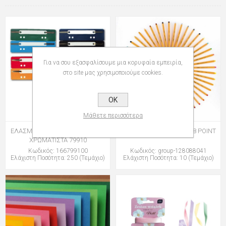
Για να σου εξασφαλίσουμε μια κορυφαία εμπειρία,
στο site μας χρησιμοποιούμε cookies.
OK
Μάθετε περισσότερα
ΕΛΑΣΜΑΤΑ ΠΛΑΣΤΙΚΑ ΕΥΡΩΠΗΣ
ΜΑΡΚΑΔΟΡΟΙ STABILO 88 POINT
ΧΡΩΜΑΤΙΣΤΑ 79910
Κωδικός: 166799100
Κωδικός: group-128088041
Ελάχιστη Ποσότητα: 250 (Τεμάχιο)
Ελάχιστη Ποσότητα: 10 (Τεμάχιο)