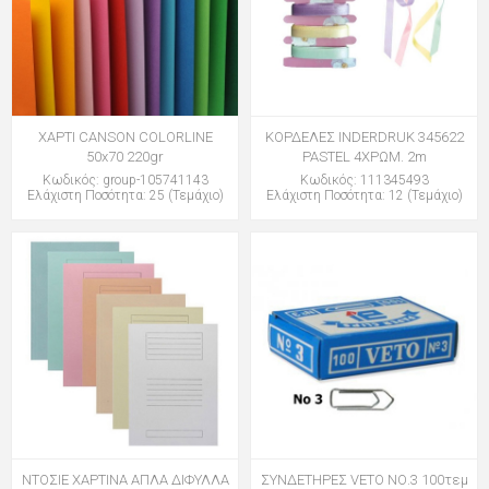
ΧΑΡΤΙ CANSON COLORLINE
ΚΟΡΔΕΛΕΣ INDERDRUK 345622
50x70 220gr
PASTEL 4ΧΡΩΜ. 2m
Κωδικός: group-105741143
Κωδικός: 111345493
Ελάχιστη Ποσότητα: 25 (Τεμάχιο)
Ελάχιστη Ποσότητα: 12 (Τεμάχιο)
ΝΤΟΣΙΕ ΧΑΡΤΙΝΑ ΑΠΛΑ ΔΙΦΥΛΛΑ
ΣΥΝΔΕΤΗΡΕΣ VETO ΝΟ.3 100τεμ