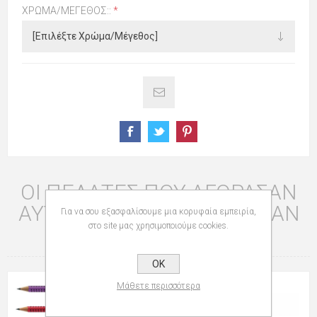
ΧΡΏΜΑ/ΜΈΓΕΘΟΣ::
*
ΟΙ ΠΕΛΆΤΕΣ ΠΟΥ ΑΓΌΡΑΣΑΝ
ΑΥΤΌ ΤΟ ΠΡΟΪΌΝ ΑΓΌΡΑΣΑΝ
Για να σου εξασφαλίσουμε μια κορυφαία εμπειρία,
στο site μας χρησιμοποιούμε cookies.
ΕΠΊΣΗΣ
OK
Μάθετε περισσότερα