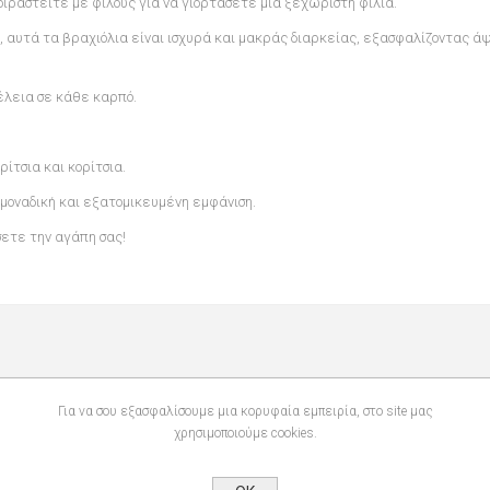
οιραστείτε με φίλους για να γιορτάσετε μια ξεχωριστή φιλία.
 αυτά τα βραχιόλια είναι ισχυρά και μακράς διαρκείας, εξασφαλίζοντας ά
τέλεια σε κάθε καρπό.
ίτσια και κορίτσια.
 μοναδική και εξατομικευμένη εμφάνιση.
ετε την αγάπη σας!
Για να σου εξασφαλίσουμε μια κορυφαία εμπειρία, στο site μας
χρησιμοποιούμε cookies.