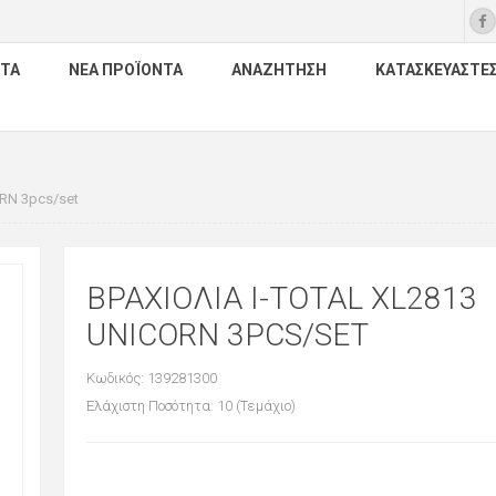
ΤΑ
ΝΈΑ ΠΡΟΪΌΝΤΑ
ΑΝΑΖΉΤΗΣΗ
ΚΑΤΑΣΚΕΥΑΣΤΈ
RN 3pcs/set
ΒΡΑΧΙΟΛΙΑ I-TOTAL XL2813
UNICORN 3PCS/SET
Κωδικός: 139281300
Ελάχιστη Ποσότητα: 10 (Τεμάχιο)