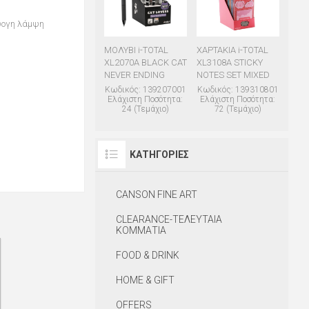
ψογη λάμψη
ΜΟΛΥΒΙ i-TOTAL
ΧΑΡΤΑΚΙΑ i-TOTAL
XL2070A BLACK CAT
XL3108A STICKY
NEVER ENDING
NOTES SET MIXED
Κωδικός: 139207001
Κωδικός: 139310801
Ελάχιστη Ποσότητα:
Ελάχιστη Ποσότητα:
24 (Τεμάχιο)
72 (Τεμάχιο)
ΚΑΤΗΓΟΡΊΕΣ
CANSON FINE ART
CLEARANCE-ΤΕΛΕΥΤΑΙΑ
ΚΟΜΜΑΤΙΑ
FOOD & DRINK
HOME & GIFT
OFFERS