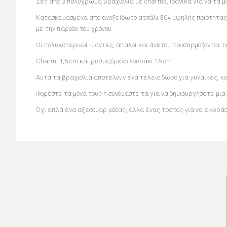
Σετ από 3 πολύχρωμα βραχιόλια με charms, ιδανικά για να τα μ
Κατασκευασμένα από ανοξείδωτο ατσάλι 304 υψηλής ποιότητας,
με την πάροδο του χρόνου.
Οι πολυεστερικοί ιμάντες, απαλοί και άνετοι, προσαρμόζονται 
Charm: 1,5 cm και ρυθμιζόμενο λουράκι 16 cm.
Aυτά τα βραχιόλια αποτελούν ένα τέλειο δώρο για γυναίκες, κορ
Φορέστε τα μόνα τους ή συνδυάστε τα για να δημιουργήσετε μια
Όχι απλά ένα αξεσουάρ μόδας, αλλά ένας τρόπος για να εκφράσ