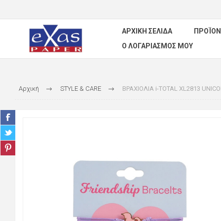
ΑΡΧΙΚΉ ΣΕΛΊΔΑ
ΠΡΟΪΌΝ
Ο ΛΟΓΑΡΙΑΣΜΌΣ ΜΟΥ
Αρχική
STYLE & CARE
ΒΡΑΧΙΟΛΙΑ i-TOTAL XL2813 UNICO