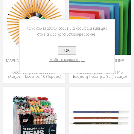
Για να σου εξασφαλίσουμε μια κορυφαία εμπειρία,
στο site μας χρησιμοποιούμε cookies.
OK
Μάθετε περισσότερα
ΜΑΡΚΑΔΟΡΟΙ STABILO 88 POINT
ΧΑΡΤΙ CANSON COLORLINE
50x70 220gr
Κωδικός: group-128088041
Κωδικός: group-105741143
Ελάχιστη Ποσότητα: 10 (Τεμάχιο)
Ελάχιστη Ποσότητα: 25 (Τεμάχιο)