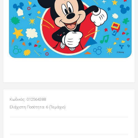
Κωδικός: 012564388
Ελάχιστη Ποσότητα: 6 (Τεμάχιο)