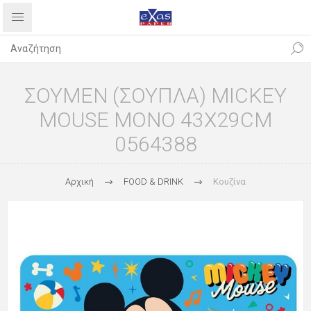
ΣΟΥΜΕΝ (ΣΟΥΠΛΑ) MICKEY
MOUSE ΜΟΝΟ 43X29CM
0564388
Αρχική
FOOD & DRINK
Κουζίνα