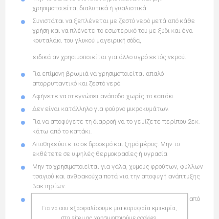
χρησιμοποιείται διαλυτικά ή γυαλιστικά.
Συνιστάται να ξεπλένεται με ζεστό νερό μετά από κάθε
χρήση και να πλένετε το εσωτερικό του με ξύδι και ένα
κουταλάκι του γλυκού μαγειρική σόδα,
ειδικά αν χρησιμοποιείται για άλλο υγρό εκτός νερού.
Για επίμονη βρωμιά να χρησιμοποιείται απαλό
απορρυπαντικό και ζεστό νερό.
Αφήνετε να στεγνώσει ανάποδα χωρίς το καπάκι.
Δεν είναι κατάλληλο για φούρνο μικροκυμάτων.
Για να αποφύγετε τη διαρροή να το γεμίζετε περίπου 2εκ.
κάτω από το καπάκι.
Αποθηκεύστε το σε δροσερό και ξηρό μέρος. Μην το
εκθέτετε σε υψηλές θερμοκρασίες ή υγρασία.
Μην το χρησιμοποιείται για γάλα, χυμούς φρούτων, φύλλων
τσαγιού και ανθρακούχα ποτά για την αποφυγή ανάπτυξης
βακτηρίων.
Μπορεί να μεταφερθεί σε αεροπλάνο όταν είναι κενό από
υγρά.
Για να σου εξασφαλίσουμε μια κορυφαία εμπειρία,
στο site μας χρησιμοποιούμε cookies.