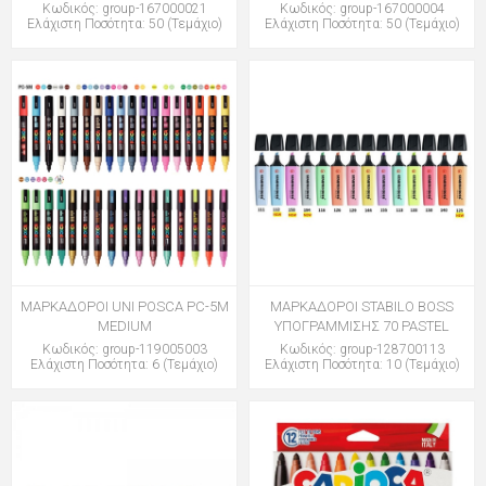
Κωδικός: group-167000021
Κωδικός: group-167000004
Ελάχιστη Ποσότητα: 50 (Τεμάχιο)
Ελάχιστη Ποσότητα: 50 (Τεμάχιο)
ΜΑΡΚΑΔΟΡΟΙ UNI POSCA PC-5M
ΜΑΡΚΑΔΟΡΟΙ STABILO BOSS
MEDIUM
ΥΠΟΓΡΑΜΜΙΣΗΣ 70 PASTEL
Κωδικός: group-119005003
Κωδικός: group-128700113
Ελάχιστη Ποσότητα: 6 (Τεμάχιο)
Ελάχιστη Ποσότητα: 10 (Τεμάχιο)