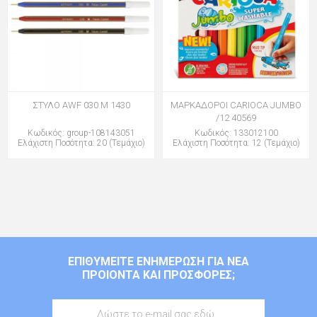
ΣΤΥΛΟ AWF 030 M 1430
ΜΑΡΚΑΔΟΡΟΙ CARIOCA JUMBO
/12 40569
Κωδικός: group-108143051
Κωδικός: 133012100
Ελάχιστη Ποσότητα: 20 (Τεμάχιο)
Ελάχιστη Ποσότητα: 12 (Τεμάχιο)
ΕΠΙΘΥΜΕΊΤΕ ΕΝΗΜΈΡΩΣΗ ΓΙΑ ΝΈΑ
ΠΡΟΙΌΝΤΑ ΚΑΙ ΠΡΟΣΦΟΡΈΣ;