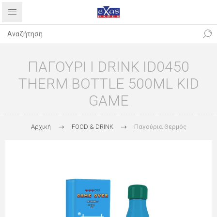
ΠΑΓΟΥΡΙ I DRINK ID0450
THERM BOTTLE 500ML KID
GAME
Αρχική
FOOD & DRINK
Παγούρια Θερμός