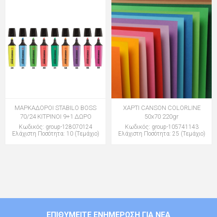
ΜΑΡΚΑΔΟΡΟΙ STABILO BOSS
ΧΑΡΤΙ CANSON COLORLINE
70/24 ΚΙΤΡΙΝΟΙ 9+1 ΔΩΡΟ
50x70 220gr
Κωδικός: group-128070124
Κωδικός: group-105741143
Ελάχιστη Ποσότητα: 10 (Τεμάχιο)
Ελάχιστη Ποσότητα: 25 (Τεμάχιο)
ΕΠΙΘΥΜΕΊΤΕ ΕΝΗΜΈΡΩΣΗ ΓΙΑ ΝΈΑ