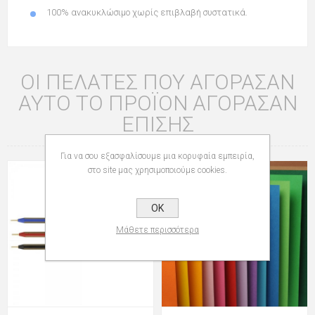
100% ανακυκλώσιμο χωρίς επιβλαβή συστατικά.
ΟΙ ΠΕΛΆΤΕΣ ΠΟΥ ΑΓΌΡΑΣΑΝ
ΑΥΤΌ ΤΟ ΠΡΟΪΌΝ ΑΓΌΡΑΣΑΝ
ΕΠΊΣΗΣ
Για να σου εξασφαλίσουμε μια κορυφαία εμπειρία,
στο site μας χρησιμοποιούμε cookies.
OK
Μάθετε περισσότερα