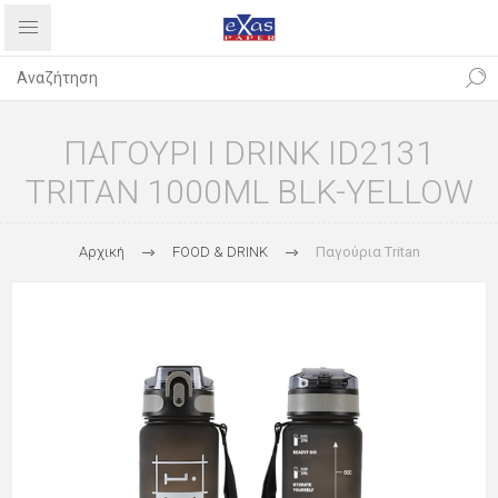
ΠΑΓΟΥΡΙ I DRINK ID2131
TRITAN 1000ML BLK-YELLOW
Αρχική
FOOD & DRINK
Παγούρια Tritan