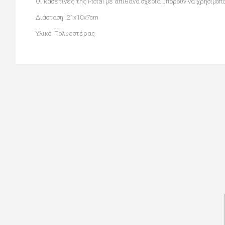
Οι κασετίνες της i-total με απίθανα σχέδια μπορούν να χρησιμοπ
Διάσταση: 21x10x7cm
Υλικό: Πολυεστέρας