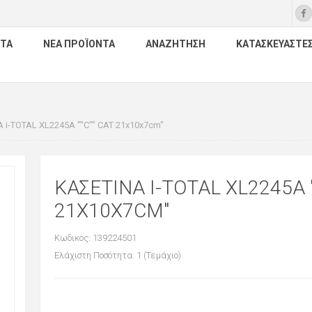
ΤΑ
ΝΈΑ ΠΡΟΪΌΝΤΑ
ΑΝΑΖΉΤΗΣΗ
ΚΑΤΑΣΚΕΥΑΣΤΈ
 i-TOTAL XL2245A ""C"" CAT 21x10x7cm"
ΚΑΣΕΤΙΝΑ I-TOTAL XL2245A "
21X10X7CM"
Κωδικός: 139224501
Ελάχιστη Ποσότητα: 1 (Τεμάχιο)