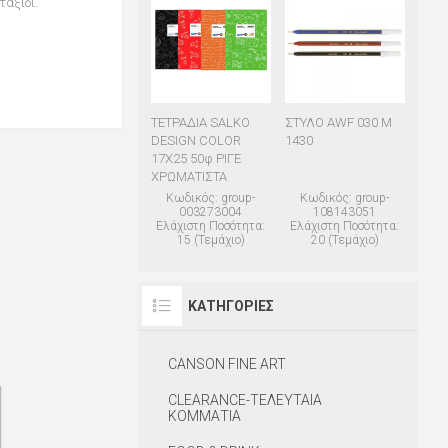
ταξίδι.
ΤΕΤΡΑΔΙΑ SALKO
ΣΤΥΛΟ AWF 030 M
DESIGN COLOR
1430
17Χ25 50φ ΡΙΓΕ
ΧΡΩΜΑΤΙΣΤΑ
Κωδικός: group-
Κωδικός: group-
003273004
108143051
Ελάχιστη Ποσότητα:
Ελάχιστη Ποσότητα:
15 (Τεμάχιο)
20 (Τεμάχιο)
ΚΑΤΗΓΟΡΊΕΣ
CANSON FINE ART
CLEARANCE-ΤΕΛΕΥΤΑΙΑ
ΚΟΜΜΑΤΙΑ