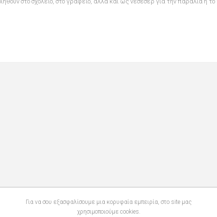
οιηθούν στο σχολείο, στο γραφείο, αλλά και ως νεσεσέρ για την παραλία ή το 
Για να σου εξασφαλίσουμε μια κορυφαία εμπειρία, στο site μας
χρησιμοποιούμε cookies.