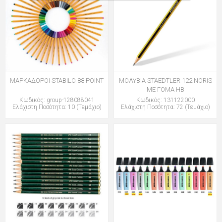
ΜΑΡΚΑΔΟΡΟΙ STABILO 88 POINT
ΜΟΛΥΒΙΑ STAEDTLER 122 NORIS
ΜΕ ΓΟΜΑ HB
Κωδικός: group-128088041
Κωδικός: 131122000
Ελάχιστη Ποσότητα: 10 (Τεμάχιο)
Ελάχιστη Ποσότητα: 72 (Τεμάχιο)