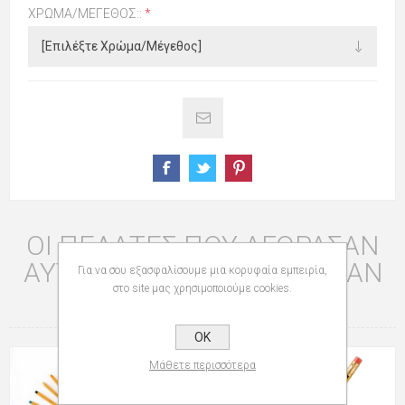
ΧΡΏΜΑ/ΜΈΓΕΘΟΣ::
*
ΟΙ ΠΕΛΆΤΕΣ ΠΟΥ ΑΓΌΡΑΣΑΝ
ΑΥΤΌ ΤΟ ΠΡΟΪΌΝ ΑΓΌΡΑΣΑΝ
Για να σου εξασφαλίσουμε μια κορυφαία εμπειρία,
στο site μας χρησιμοποιούμε cookies.
ΕΠΊΣΗΣ
OK
Μάθετε περισσότερα