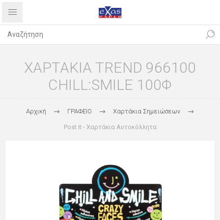
ΧΑΡΤΑΚΙΑ TREND 966100
CHILL:SMILE 100Φ
Αρχική
ΓΡΑΦΕΙΟ
Χαρτάκια Σημειώσεων
Post it - Χαρτάκια Αυτοκόλλητα