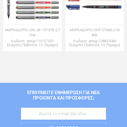
ΜΑΡΚΑΔΟΡΟΙ UNI UB-157 EYE 0,7
ΜΑΡΚΑΔΟΡΟΙ OHP STABILO M
fine
843
Κωδικός: group-119157001
Κωδικός: group-128843046
Ελάχιστη Ποσότητα: 12 (Τεμάχιο)
Ελάχιστη Ποσότητα: 10 (Τεμάχιο)
ΕΠΙΘΥΜΕΊΤΕ ΕΝΗΜΈΡΩΣΗ ΓΙΑ ΝΈΑ
ΠΡΟΙΌΝΤΑ ΚΑΙ ΠΡΟΣΦΟΡΈΣ;