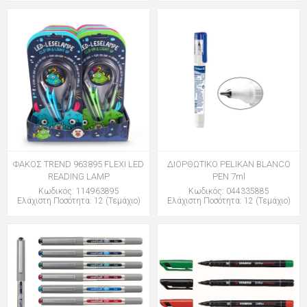
ΦΑΚΟΣ TREND 963895 FLEXI LED
ΔΙΟΡΘΩΤΙΚΟ PELIKAN BLANCO
READING LAMP
PEN 7ml
Κωδικός: 114963895
Κωδικός: 044335885
Ελάχιστη Ποσότητα: 12 (Τεμάχιο)
Ελάχιστη Ποσότητα: 12 (Τεμάχιο)