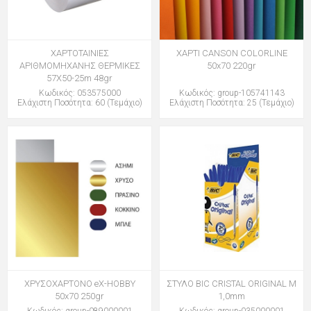
ΧΑΡΤΟΤΑΙΝΙΕΣ
ΧΑΡΤΙ CANSON COLORLINE
ΑΡΙΘΜΟΜΗΧΑΝΗΣ ΘΕΡΜΙΚΕΣ
50x70 220gr
57Χ50-25m 48gr
Κωδικός: 053575000
Κωδικός: group-105741143
Ελάχιστη Ποσότητα: 60 (Τεμάχιο)
Ελάχιστη Ποσότητα: 25 (Τεμάχιο)
ΧΡΥΣΟΧΑΡΤΟΝΟ eX-HOBBY
ΣΤΥΛΟ BIC CRISTAL ORIGINAL M
50x70 250gr
1,0mm