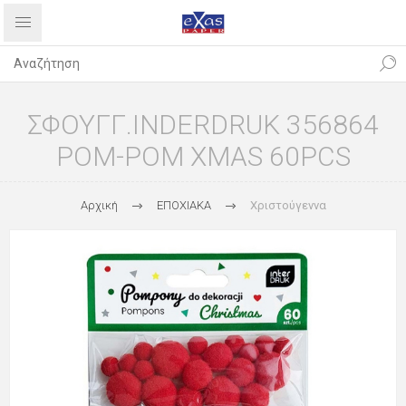
ΣΦΟΥΓΓ.INDERDRUK 356864
POM-POM XMAS 60PCS
Αρχική
ΕΠΟΧΙΑΚΑ
Χριστούγεννα