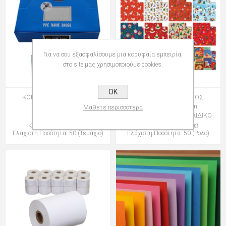
Για να σου εξασφαλίσουμε μια κορυφαία εμπειρία,
στο site μας χρησιμοποιούμε cookies.
OK
ΚΟΝΚΑΡΔΕΣ ΚΙΝΑΣ B-01
ΧΑΡΤΙ ΠΕΡΙΤΥΛΙΓΜΑΤΟΣ
ΣΥΝΕΔΡΙΩΝ
R33J1NAN 0,70Χ2m
Μάθετε περισσότερα
ΧΡΙΣΤΟΥΓΕΝΝΙΑΤΙΚΟ ΠΑΙΔΙΚΟ
Κωδικός: 100915700
Κωδικός: 109331003
Ελάχιστη Ποσότητα: 50 (Τεμάχιο)
Ελάχιστη Ποσότητα: 50 (Ρολό)