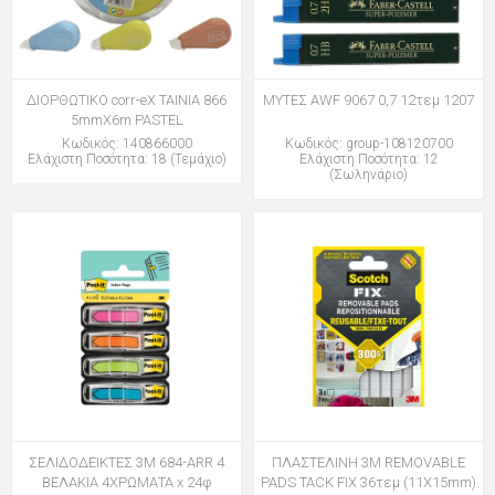
ΔΙΟΡΘΩΤΙΚΟ corr-eX ΤΑΙΝΙΑ 866
ΜΥΤΕΣ AWF 9067 0,7 12τεμ 1207
5mmX6m PASTEL
Κωδικός: 140866000
Κωδικός: group-108120700
Ελάχιστη Ποσότητα: 18 (Τεμάχιο)
Ελάχιστη Ποσότητα: 12
(Σωληνάριο)
ΣΕΛΙΔΟΔΕΙΚΤΕΣ 3Μ 684-ARR 4
ΠΛΑΣΤΕΛΙΝΗ 3M REMOVABLE
ΒΕΛΑΚΙΑ 4ΧΡΩΜΑΤΑ x 24φ
PADS TACK FIX 36τεμ (11X15mm)