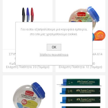
Για να σου εξασφαλίσουμε μια κορυφαία εμπειρία,
στο site μας χρησιμοποιούμε cookies.
OK
ΣΤΥΛΟ BIC CRISTAL EXACT
ΔΙΟΡΘΩΤΙΚΟ corr-eX ΤΑΙΝΙΑ 614
Μάθετε περισσότερα
ULTRA FINE 0,7mm
5mmX6m
Κωδικός: group-035010001
Κωδικός: 140614000
Ελάχιστη Ποσότητα: 20 (Τεμάχιο)
Ελάχιστη Ποσότητα: 12 (Τεμάχιο)