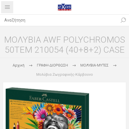
ΜΟΛΥΒΙΑ AWF POLYCHROMOS
50ΤΕΜ 210054 (40+8+2) CASE
Αρχική
ΓΡΑΦΗ-ΔΙΟΡΘΩΣΗ
ΜΟΛΥΒΙΑ-ΜΥΤΕΣ
Μολύβια Ζωγραφικής-Κάρβουνο