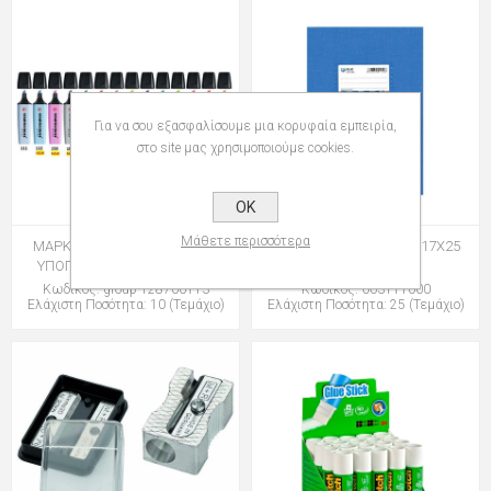
Για να σου εξασφαλίσουμε μια κορυφαία εμπειρία,
στο site μας χρησιμοποιούμε cookies.
OK
Μάθετε περισσότερα
ΜΑΡΚΑΔΟΡΟΙ STABILO BOSS
ΤΕΤΡΑΔΙΑ SALKO BLUE 17Χ25
ΥΠΟΓΡΑΜΜΙΣΗΣ 70 PASTEL
20φ ΡΙΓΕ
Κωδικός: group-128700113
Κωδικός: 003111000
Ελάχιστη Ποσότητα: 10 (Τεμάχιο)
Ελάχιστη Ποσότητα: 25 (Τεμάχιο)