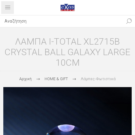
ΛΑΜΠΑ I-TOTAL XL2715B
CRYSTAL BALL GALAXY LARGE
10CM
Αρχική
HOME & GIFT
Λάμπες-Φωτιστικά