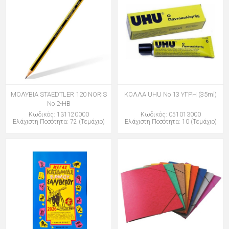
ΜΟΛΥΒΙΑ STAEDTLER 120 NORIS
ΚΟΛΛΑ UHU Νο 13 ΥΓΡΗ (35ml)
Νο 2-HB
Κωδικός: 131120000
Κωδικός: 051013000
Ελάχιστη Ποσότητα: 72 (Τεμάχιο)
Ελάχιστη Ποσότητα: 10 (Τεμάχιο)