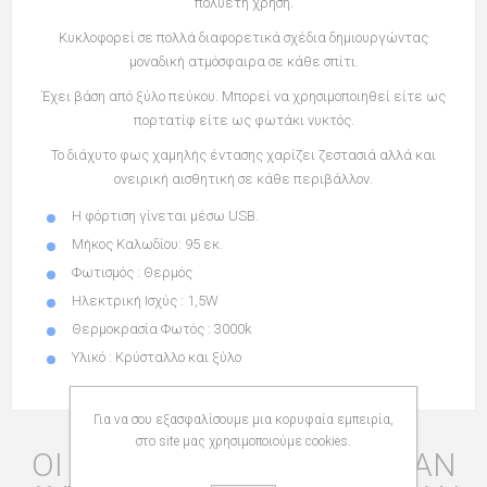
πολυετή χρήση.
Κυκλοφορεί σε πολλά διαφορετικά σχέδια δημιουργώντας
μοναδική ατμόσφαιρα σε κάθε σπίτι.
Έχει βάση από ξύλο πεύκου. Μπορεί να χρησιμοποιηθεί είτε ως
πορτατίφ είτε ως φωτάκι νυκτός.
Το διάχυτο φως χαμηλής έντασης χαρίζει ζεστασιά αλλά και
ονειρική αισθητική σε κάθε περιβάλλον.
Η φόρτιση γίνεται μέσω USB.
Μήκος Καλωδίου: 95 εκ.
Φωτισμός : Θερμός
Ηλεκτρική Ισχύς : 1,5W
Θερμοκρασία Φωτός : 3000k
Υλικό : Κρύσταλλο και ξύλο
Για να σου εξασφαλίσουμε μια κορυφαία εμπειρία,
στο site μας χρησιμοποιούμε cookies.
ΟΙ ΠΕΛΆΤΕΣ ΠΟΥ ΑΓΌΡΑΣΑΝ