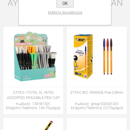
ΑΥΤΌ ΤΟ ΠΡΟΪΌΝ ΑΓΌΡΑΣΑΝ
OK
ΕΠΊΣΗΣ
Μάθετε περισσότερα
ΣΤΥΛΟ i-TOTAL XL1873A
ΣΤΥΛΟ BIC ORANGE Fine 0,8mm
ASSORTED ERASABLE PEN CAP
Κωδικός: 139187301
Κωδικός: group-035001001
Ελάχιστη Ποσότητα: 144 (Τεμάχιο)
Ελάχιστη Ποσότητα: 20 (Τεμάχιο)