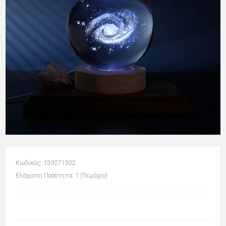
Κωδικός: 139271502
Ελάχιστη Ποσότητα: 1 (Τεμάχιο)