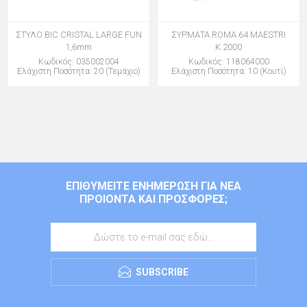
ΣΤΥΛΟ BIC CRISTAL LARGE FUN
ΣΥΡΜΑΤΑ ROMA 64 MAESTRI
1,6mm
Κ.2000
Κωδικός: 035002004
Κωδικός: 118064000
Ελάχιστη Ποσότητα: 20 (Τεμάχιο)
Ελάχιστη Ποσότητα: 10 (Κουτί)
ΕΠΙΘΥΜΕΊΤΕ ΕΝΗΜΈΡΩΣΗ ΓΙΑ ΝΈΑ
ΠΡΟΙΌΝΤΑ ΚΑΙ ΠΡΟΣΦΟΡΈΣ;
SUBSCRIBE