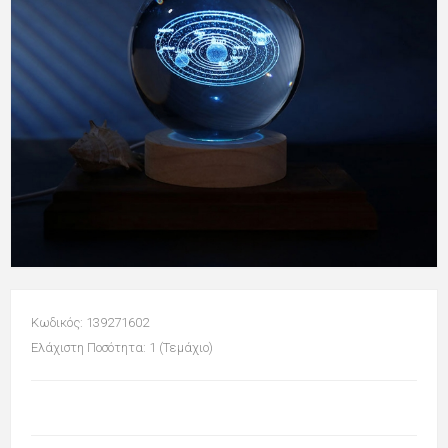
Κωδικός: 139271602
Ελάχιστη Ποσότητα: 1 (Τεμάχιο)