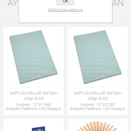
ΑΥΤΌ ΤΟ ΠΡΟΪΌΝ ΑΓΌΡΑΣΑΝ
OK
ΕΠΊΣΗΣ
Μάθετε περισσότερα
ΧΑΡΤΙ SCHOELLER 50x70cm
ΧΑΡΤΙ SCHOELLER 50x70cm
150gr GLOS
200gr GLOS
Κωδικός: 127011646
Κωδικός: 127012322
Ελάχιστη Ποσότητα: 200 (Τεμάχιο)
Ελάχιστη Ποσότητα: 100 (Τεμάχιο)