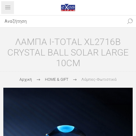
ΛΑΜΠΑ I-TOTAL XL2716B
CRYSTAL BALL SOLAR LARGE
10CM
Αρχική
HOME & GIFT
Λάμπες-Φωτιστικά