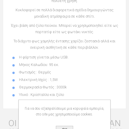
πολυετή χρήση.
Κυκλοφορεί σε πολλά διαφορετικά σχέδια δημιουργώντας
μοναδική ατμόσφαιρα σε κάθε σπίτι.
Έχει βάση από ξύλο πεύκου. Μπορεί να χρησιμοποιηθεί είτε ως
πορτατίφ είτε ως φωτάκι νυκτός.
Το διάχυτο φως χαμηλής έντασης χαρίζει ζεστασιά αλλά και
ονειρική αισθητική σε κάθε περιβάλλον.
Η φόρτιση γίνεται μέσω USB.
Μήκος Καλωδίου: 95 εκ.
Φωτισμός : Θερμός
Ηλεκτρική Ισχύς : 1,5W
Θερμοκρασία Φωτός : 3000k
Υλικό : Κρύσταλλο και ξύλο
Για να σου εξασφαλίσουμε μια κορυφαία εμπειρία,
στο site μας χρησιμοποιούμε cookies.
ΟΙ ΠΕΛΆΤΕΣ ΠΟΥ ΑΓΌΡΑΣΑΝ