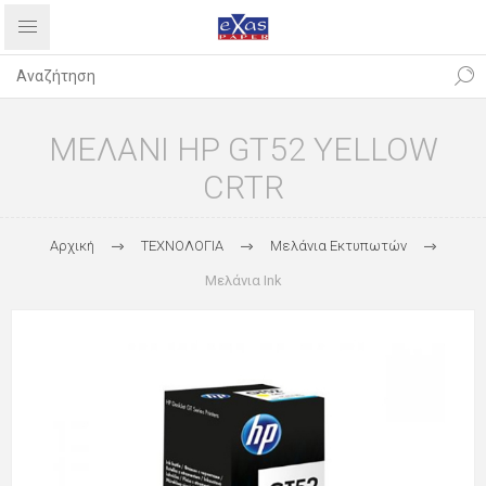
ΜΕΛΑΝΙ HP GT52 YELLOW
CRTR
Αρχική
ΤΕΧΝΟΛΟΓΙΑ
Μελάνια Εκτυπωτών
Μελάνια Ink