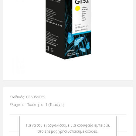
Κωδικός: 036056052
Ελάχιστη Ποσότητα: 1 (Τεμάχιο)
Για να σου εξασφαλίσουμε μια κορυφαία εμπειρία,
στο site μας χρησιμοποιούμε cookies.