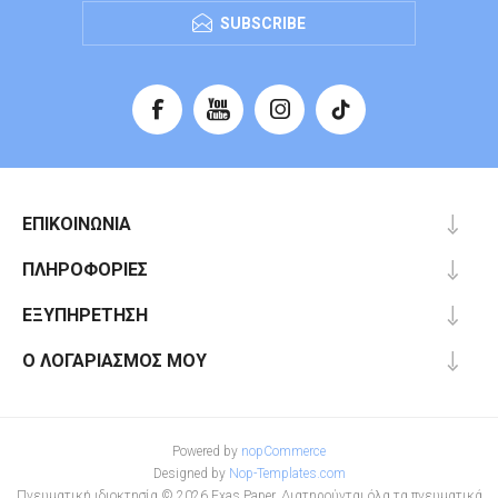
SUBSCRIBE
ΕΠΙΚΟΙΝΩΝΊΑ
ΠΛΗΡΟΦΟΡΊΕΣ
ΕΞΥΠΗΡΈΤΗΣΗ
Ο ΛΟΓΑΡΙΑΣΜΌΣ ΜΟΥ
Powered by
nopCommerce
Designed by
Nop-Templates.com
Πνευματική ιδιοκτησία © 2026 Exas Paper. Διατηρούνται όλα τα πνευματικά