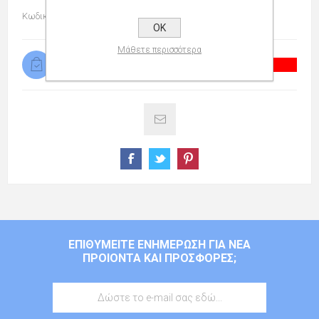
Κωδικός προϊόντος:
036056052
OK
Μάθετε περισσότερα
Προσωρινά μη διαθέσιμο
ΕΠΙΘΥΜΕΊΤΕ ΕΝΗΜΈΡΩΣΗ ΓΙΑ ΝΈΑ
ΠΡΟΙΌΝΤΑ ΚΑΙ ΠΡΟΣΦΟΡΈΣ;