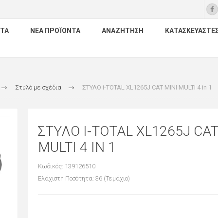
ΤΑ
ΝΈΑ ΠΡΟΪΌΝΤΑ
ΑΝΑΖΉΤΗΣΗ
ΚΑΤΑΣΚΕΥΑΣΤΈ
Στυλό με σχέδια
ΣΤΥΛΟ i-TOTAL XL1265J CAT MINI MULTI 4 in 1
ΣΤΥΛΟ I-TOTAL XL1265J CAT
MULTI 4 IN 1
Κωδικός: 139126510
Ελάχιστη Ποσότητα: 36 (Τεμάχιο)