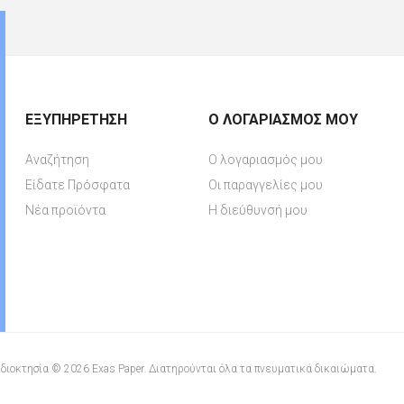
ΕΞΥΠΗΡΈΤΗΣΗ
Ο ΛΟΓΑΡΙΑΣΜΌΣ ΜΟΥ
Αναζήτηση
Ο λογαριασμός μου
Είδατε Πρόσφατα
Οι παραγγελίες μου
Νέα προϊόντα
Η διεύθυνσή μου
διοκτησία © 2026 Exas Paper. Διατηρούνται όλα τα πνευματικά δικαιώματα.