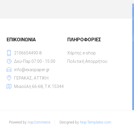
ΕΠΙΚΟΙΝΩΝΊΑ
ΠΛΗΡΟΦΟΡΊΕΣ
2106654490-8
Χάρτης e-shop
Δευ-Παρ 07:00 - 15:00
Πολιτική Απορρήτου
info@exaspaper.gr
ΓΕΡΑΚΑΣ, ΑΤΤΙΚΗ
Μιαούλη 66-68, Τ.Κ.15344
Powered by
nopCommerce
Designed by
Nop-Templates.com