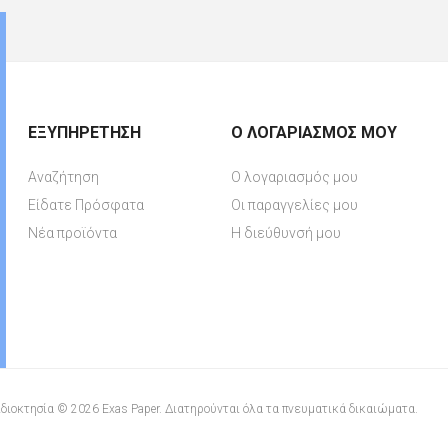
ΕΞΥΠΗΡΈΤΗΣΗ
Ο ΛΟΓΑΡΙΑΣΜΌΣ ΜΟΥ
Αναζήτηση
Ο λογαριασμός μου
Είδατε Πρόσφατα
Οι παραγγελίες μου
Νέα προϊόντα
Η διεύθυνσή μου
διοκτησία © 2026 Exas Paper. Διατηρούνται όλα τα πνευματικά δικαιώματα.