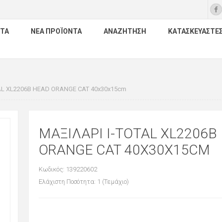
ΤΑ
ΝΈΑ ΠΡΟΪΌΝΤΑ
ΑΝΑΖΉΤΗΣΗ
ΚΑΤΑΣΚΕΥΑΣΤΈ
AL XL2206B HEAD ORANGE CAT 40x30x15cm
ΜΑΞΙΛΑΡΙ I-TOTAL XL2206B
ORANGE CAT 40X30X15CM
Κωδικός: 139220602
Ελάχιστη Ποσότητα: 1 (Τεμάχιο)