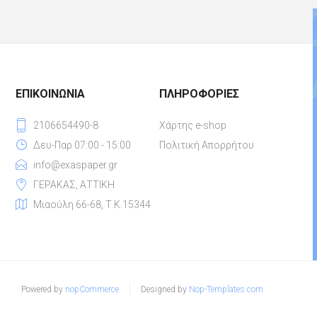
ΕΠΙΚΟΙΝΩΝΊΑ
ΠΛΗΡΟΦΟΡΊΕΣ
2106654490-8
Χάρτης e-shop
Δευ-Παρ 07:00 - 15:00
Πολιτική Απορρήτου
info@exaspaper.gr
ΓΕΡΑΚΑΣ, ΑΤΤΙΚΗ
Μιαούλη 66-68, Τ.Κ.15344
Powered by
nopCommerce
Designed by
Nop-Templates.com