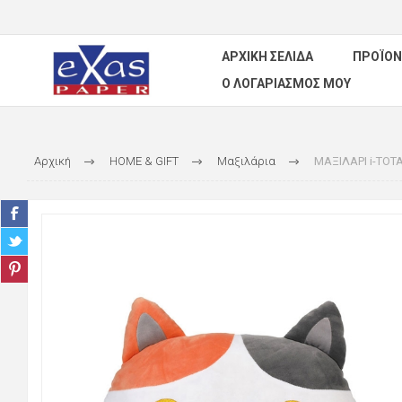
ΑΡΧΙΚΉ ΣΕΛΊΔΑ
ΠΡΟΪΌΝ
Ο ΛΟΓΑΡΙΑΣΜΌΣ ΜΟΥ
Αρχική
HOME & GIFT
Μαξιλάρια
ΜΑΞΙΛΑΡΙ i-TOT