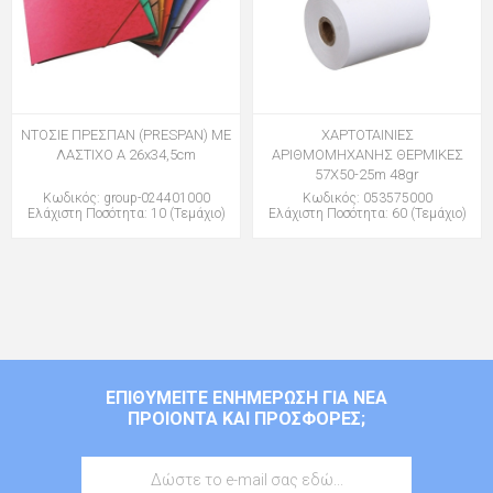
ΝΤΟΣΙΕ ΠΡΕΣΠΑΝ (PRESPAN) ΜΕ
ΧΑΡΤΟΤΑΙΝΙΕΣ
ΛΑΣΤΙΧΟ Α 26x34,5cm
ΑΡΙΘΜΟΜΗΧΑΝΗΣ ΘΕΡΜΙΚΕΣ
57Χ50-25m 48gr
Κωδικός: group-024401000
Κωδικός: 053575000
Ελάχιστη Ποσότητα: 10 (Τεμάχιο)
Ελάχιστη Ποσότητα: 60 (Τεμάχιο)
ΕΠΙΘΥΜΕΊΤΕ ΕΝΗΜΈΡΩΣΗ ΓΙΑ ΝΈΑ
ΠΡΟΙΌΝΤΑ ΚΑΙ ΠΡΟΣΦΟΡΈΣ;