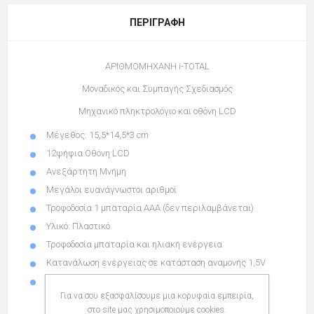
ΠΕΡΙΓΡΑΦΉ
ΑΡΙΘΜΟΜΗΧΑΝΗ i-TOTAL
Μοναδικός και Συμπαγής Σχεδιασμός
Μηχανικό πληκτρολόγιο και οθόνη LCD
Μέγεθος: 15,5*14,5*3 cm
12ψήφια Οθόνη LCD
Ανεξάρτητη Μνήμη
Μεγάλοι ευανάγνωστοι αριθμοί
Τροφοδοσία 1 μπαταρία ΑΑΑ (δεν περιλαμβάνεται)
Υλικό: Πλαστικό
Τροφοδοσία μπαταρία και ηλιακή ενέργεια
Κατανάλωση ενέργειας σε κατάσταση αναμονής 1,5V
Βάρος 208γρ
Για να σου εξασφαλίσουμε μια κορυφαία εμπειρία,
στο site μας χρησιμοποιούμε cookies.