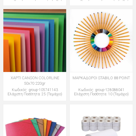
ΧΑΡΤΙ CANSON COLORLINE
ΜΑΡΚΑΔΟΡΟΙ STABILO 88 POINT
50x70 220gr
Κωδικός: group-105741143
Κωδικός: group-128088041
Ελάχιστη Ποσότητα: 25 (Τεμάχιο)
Ελάχιστη Ποσότητα: 10 (Τεμάχιο)