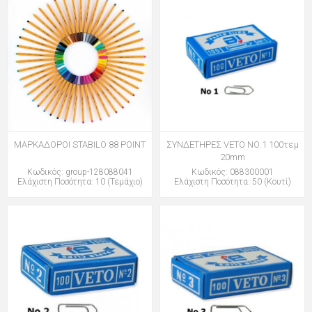
ΜΑΡΚΑΔΟΡΟΙ STABILO 88 POINT
ΣΥΝΔΕΤΗΡΕΣ VETO ΝΟ.1 100τεμ
20mm
Κωδικός: group-128088041
Κωδικός: 088300001
Ελάχιστη Ποσότητα: 10 (Τεμάχιο)
Ελάχιστη Ποσότητα: 50 (Κουτί)