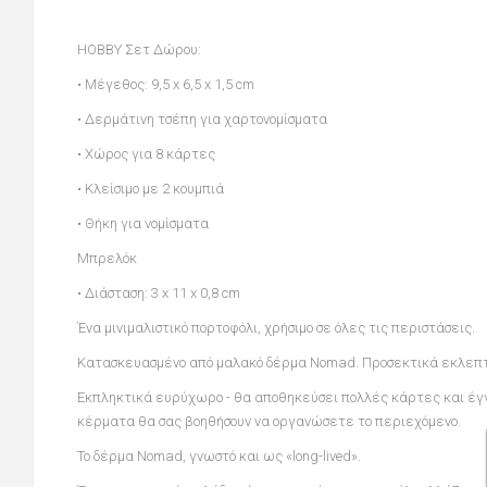
HOBBY Σετ Δώρου:
• Mέγεθος: 9,5 x 6,5 x 1,5 cm
• Δερμάτινη τσέπη για χαρτονομίσματα
• Χώρος για 8 κάρτες
• Κλείσιμο με 2 κουμπιά
• Θήκη για νομίσματα
Μπρελόκ
• Διάσταση: 3 x 11 x 0,8 cm
Ένα μινιμαλιστικό πορτοφόλι, χρήσιμο σε όλες τις περιστάσεις.
Κατασκευασμένο από μαλακό δέρμα
Nomad
. Προσεκτικά εκλεπ
Εκπληκτικά ευρύχωρο - θα αποθηκεύσει πολλές κάρτες και έγγ
κέρματα θα σας βοηθήσουν να οργανώσετε το περιεχόμενο.
Το δέρµα Nomad, γνωστό και ως «long-lived».