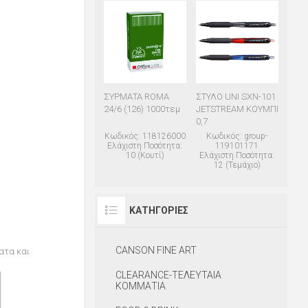
ΣΥΡΜΑΤΑ ROMA
ΣΤΥΛΟ UNI SXN-101
24/6 (126) 1000τεμ
JETSTREAM ΚΟΥΜΠΙ
0,7
Κωδικός: 118126000
Κωδικός: group-
Ελάχιστη Ποσότητα:
119101171
10 (Κουτί)
Ελάχιστη Ποσότητα:
12 (Τεμάχιο)
ΚΑΤΗΓΟΡΊΕΣ
CANSON FINE ART
ατα και
CLEARANCE-ΤΕΛΕΥΤΑΙΑ
ΚΟΜΜΑΤΙΑ