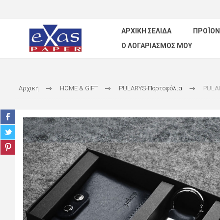
ΑΡΧΙΚΉ ΣΕΛΊΔΑ
ΠΡΟΪΌΝ
Ο ΛΟΓΑΡΙΑΣΜΌΣ ΜΟΥ
Αρχική
HOME & GIFT
PULARYS-Πορτοφόλια
PULA