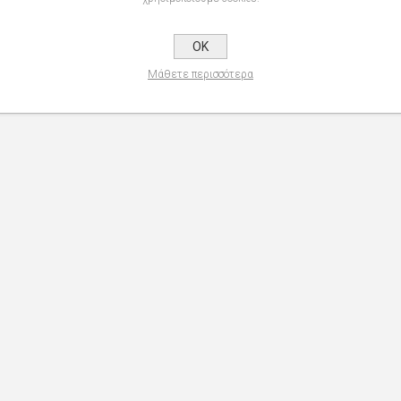
ην εµφάνισή του µε την πάροδο του χρόνου.
ργώντας µια φυσική vintage εµφάνιση.
OK
µε γυάλισµα.
Μάθετε περισσότερα