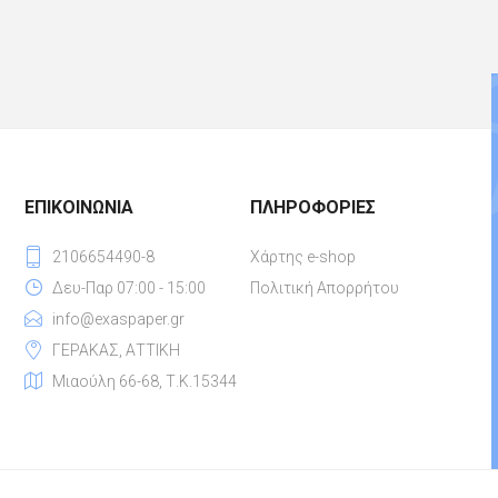
ΕΠΙΚΟΙΝΩΝΊΑ
ΠΛΗΡΟΦΟΡΊΕΣ
2106654490-8
Χάρτης e-shop
Δευ-Παρ 07:00 - 15:00
Πολιτική Απορρήτου
info@exaspaper.gr
ΓΕΡΑΚΑΣ, ΑΤΤΙΚΗ
Μιαούλη 66-68, Τ.Κ.15344