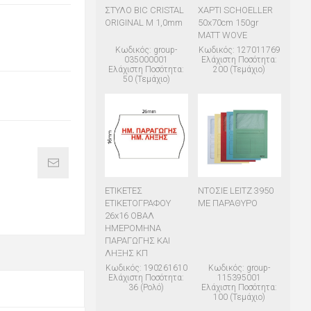
ΣΤΥΛΟ BIC CRISTAL
ΧΑΡΤΙ SCHOELLER
ORIGINAL M 1,0mm
50x70cm 150gr
MATT WOVE
Κωδικός: group-
Κωδικός: 127011769
035000001
Ελάχιστη Ποσότητα:
Ελάχιστη Ποσότητα:
200 (Τεμάχιο)
50 (Τεμάχιο)
ΕΤΙΚΕΤΕΣ
ΝΤΟΣΙΕ LEITZ 3950
ΕΤΙΚΕΤΟΓΡΑΦΟΥ
ΜΕ ΠΑΡΑΘΥΡΟ
26x16 ΟΒΑΛ
ΗΜΕΡΟΜΗΝΑ
ΠΑΡΑΓΩΓΗΣ ΚΑΙ
ΛΗΞΗΣ ΚΠ
Κωδικός: 190261610
Κωδικός: group-
Ελάχιστη Ποσότητα:
115395001
36 (Ρολό)
Ελάχιστη Ποσότητα:
100 (Τεμάχιο)