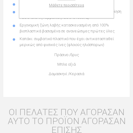
Μπλε μελάνη γραφής
Μάθετε περισσότερα
Στέλεχος κατασκευασμένο από 100% ξύλο, με πιστοποίηση
FSC® από τη Γερμανία (FSC® C106072)
Εργονομική ζώνη λαβής κατασκευασμένη από 100%
βιοπλαστικά βασισμένα σε ανανεώσιμες πρώτες ύλες
Καπάκι: συμβατικό πλαστικό που έχει αντικατασταθεί
μερικώς από φυσικές ίνες (φλοιούς ηλιόσπορων)
Πράσινο /δρυς
Μπλε οξιά
Δαμασκηνί /Κερασιά
ΟΙ ΠΕΛΆΤΕΣ ΠΟΥ ΑΓΌΡΑΣΑΝ
ΑΥΤΌ ΤΟ ΠΡΟΪΌΝ ΑΓΌΡΑΣΑΝ
ΕΠΊΣΗΣ