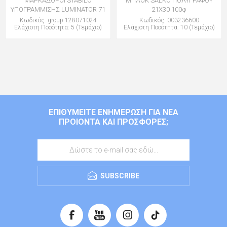
ΜΑΡΚΑΔΟΡΟΙ STABILO
ΜΠΛΟΚ SALKO ΠΟΛΥΓΡΑΦΟΥ
ΥΠΟΓΡΑΜΜΙΣΗΣ LUMINATOR 71
21Χ30 100φ
Κωδικός: group-128071024
Κωδικός: 003236600
Ελάχιστη Ποσότητα: 5 (Τεμάχιο)
Ελάχιστη Ποσότητα: 10 (Τεμάχιο)
ΕΠΙΘΥΜΕΊΤΕ ΕΝΗΜΈΡΩΣΗ ΓΙΑ ΝΈΑ
ΠΡΟΙΌΝΤΑ ΚΑΙ ΠΡΟΣΦΟΡΈΣ;
SUBSCRIBE