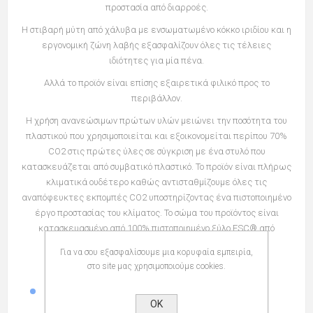
προστασία από διαρροές.
Η στιβαρή μύτη από χάλυβα με ενσωματωμένο κόκκο ιριδίου και η
εργονομική ζώνη λαβής εξασφαλίζουν όλες τις τέλειες
ιδιότητες για μία πένα.
Αλλά το προϊόν είναι επίσης εξαιρετικά φιλικό προς το
περιβάλλον.
Η χρήση ανανεώσιμων πρώτων υλών μειώνει την ποσότητα του
πλαστικού που χρησιμοποιείται και εξοικονομείται περίπου 70%
CO2 στις πρώτες ύλες σε σύγκριση με ένα στυλό που
κατασκευάζεται από συμβατικό πλαστικό. Το προϊόν είναι πλήρως
κλιματικά ουδέτερο καθώς αντισταθμίζουμε όλες τις
αναπόφευκτες εκπομπές CO2 υποστηρίζοντας ένα πιστοποιημένο
έργο προστασίας του κλίματος. Το σώμα του προϊόντος είναι
κατασκευασμένο από 100% πιστοποιημένο ξύλο FSC® από
βιώσιμη γερμανική δασοκομία.
Για να σου εξασφαλίσουμε μια κορυφαία εμπειρία,
Χαρακτηριστικά:
στο site μας χρησιμοποιούμε cookies.
3 τύποι ξύλου (πράσινο- δρυς, μπλε -οξιά, δαμασκηνί-
κερασιά)
OK